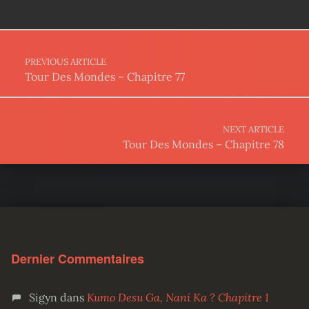
Post navigation
PREVIOUS ARTICLE
Tour Des Mondes – Chapitre 77
NEXT ARTICLE
Tour Des Mondes – Chapitre 78
Dernier Commentaires
Sigyn
dans
Kumo Desu Ga, Nani Ka ? Chapitre 1