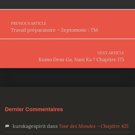
Post navigation
PREVIOUS ARTICLE
Travail préparatoire – Zeptomone : TM
NEXT ARTICLE
Kumo Desu Ga, Nani Ka ? Chapitre 175
Dernier Commentaires
kurokagespirit
dans
Tour des Mondes – Chapitre 425