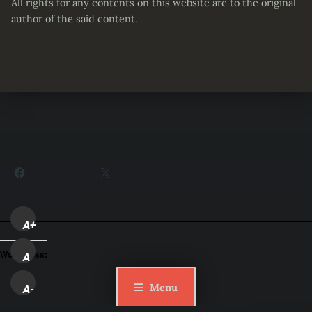
All rights for any contents on this website are to the original
author of the said content.
Partager :
Facebook
X
A+
WordPress:
A
Menu
A-