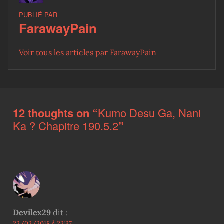
PUBLIÉ PAR
FarawayPain
Voir tous les articles par FarawayPain
Skip back to main navigation
12 thoughts on “
Kumo Desu Ga, Nani
Ka ? Chapitre 190.5.2
”
Devilex29
dit :
22/02/2018 À 22:37