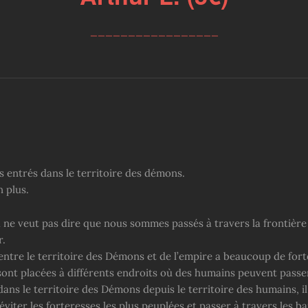
_________________
entrés dans le territoire des démons.
 plus.
a ne veut pas dire que nous sommes passés à travers la frontière
r.
 entre le territoire des Démons et de l’empire a beaucoup de for
 sont placées à différents endroits où des humains peuvent passe
ans le territoire des Démons depuis le territoire des humains, il
éviter les forteresses les plus peuplées et passer à travers les ba