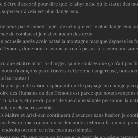
ée d’être d’accord pour dire que le labyrinthe où le statut des m
s supérieur à cela est plus dangereux.
e ne peux pas vraiment juger de celui qui est le plus dangereux pu
ence de combat et je n’ai vu aucun des deux.
on actuelle après avoir passé la montagne magique dépasse les f
es Démons, donc nous n’avons pas eu à passer à travers une zone
cru que Maître allait la charger, ça me soulage que ça n’ait pas f
 nous n’avançons pas à travers cette zone dangereuse, nous av
re les routes !
 la plus grande raison expliquant que le paysage ne change pas q
itoire des Humains ou des Démons est parce que nous avançons 
 la nature, et que du point de vue d’une simple personne, la nat
nde qu’elle se ressemble.
ois Maître et Ariel-san continuent d’avancer sans hésiter, je cont
ans hésiter, mais quand on se demande si Merazofis ou moi pou
 endroits ou non, ce n’est pas aussi simple.
ilisons pas Clairvoyance ou Manœuvre Spatiale en même temps po