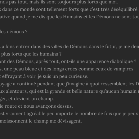
ds pas tout, mais ils sont toujours plus forts que moi.
 dans ce monde sont tellement forts que c’est très déséquilibré.
rative quand je me dis que les Humains et les Démons ne sont to
 des démons ?
 allons entrer dans des villes de Démons dans le futur, je me de
t plus forts que les humains ?
ont des Démons, après tout, ont-ils une apparence diabolique ?
es, une peau bleue et des longs crocs comme ceux de vampires.
 effrayant à voir, je suis un peu curieuse.
voyage a continué pendant que j’imagine à quoi ressemblent les 
ux alentours, qui est la grande et belle nature qu’aucun humain 
ger, et devient un champ.
aie route et nous avançons dessus.
 est vraiment agréable peu importe le nombre de fois que je peux
 moissonnent le champ me dévisagent.