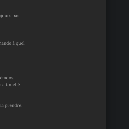
ujours pas
mande à quel
Démons.
n’a touché
 la prendre.