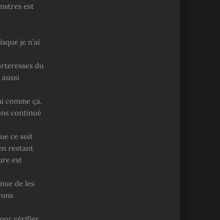
onstres est
isque je n’ai
orteresses du
 aussi
ini comme ça.
ons continué
ue ce soit
en restant
ure est
inue de les
vons
ur vérifier