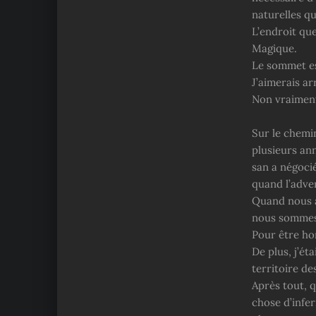
naturelles q
L’endroit qu
Magique.
Le sommet es
J’aimerais a
Non vraimen
Sur le chemi
plusieurs ann
san a négocié
quand l’adver
Quand nous a
nous sommes 
Pour être hon
De plus, j’ét
territoire d
Après tout, 
chose d’infe