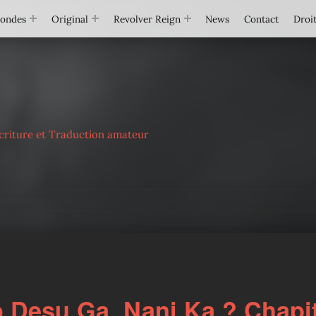
Mondes
Original
Revolver Reign
News
Contact
Droit
criture et Traduction amateur
Desu Ga, Nani Ka ? Chapi