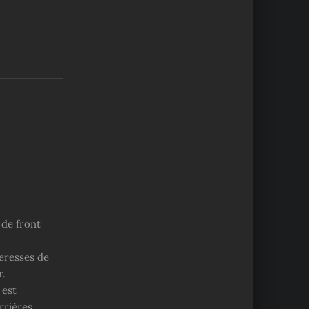
 de front
teresses de
r.
 est
rrières