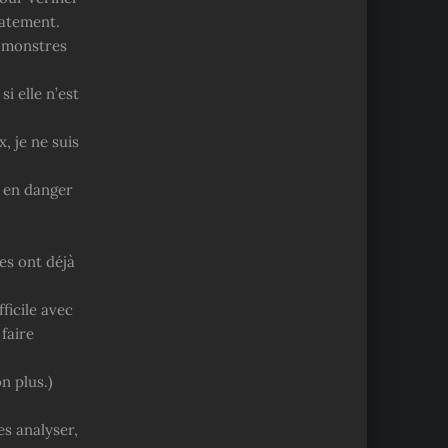
iatement.
s monstres
i elle n’est
, je ne suis
 en danger
es ont déjà
ficile avec
faire
n plus.)
es analyser,