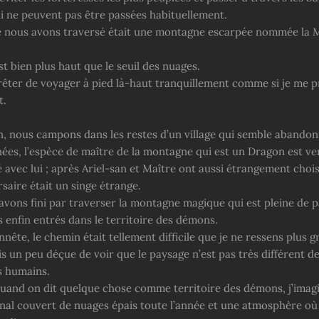
ui ne peuvent pas être passées habituellement.
e nous avons traversé était une montagne escarpée nommée la
t bien plus haut que le seuil des nuages.
rrêter de voyager à pied là-haut tranquillement comme si je me 
t.
n, nous campons dans les restes d’un village qui semble abando
ées, l’espèce de maître de la montagne qui est un Dragon est ven
 avec lui ; après Ariel-san et Maître ont aussi étrangement chois
saire était un singe étrange.
vons fini par traverser la montagne magique qui est pleine de p
enfin entrés dans le territoire des démons.
nête, le chemin était tellement difficile que je ne ressens plus 
ais un peu déçue de voir que le paysage n’est pas très différent de
es humains.
quand on dit quelque chose comme territoire des démons, j’imag
rnal couvert de nuages épais toute l’année et une atmosphère o