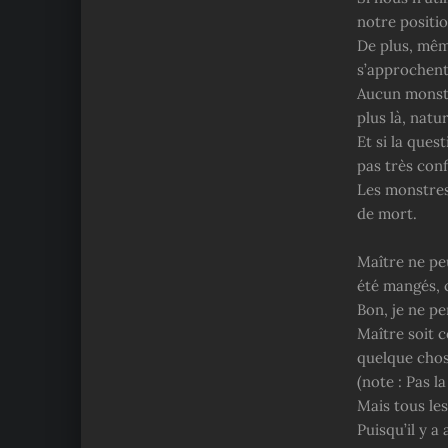
notre positi
De plus, mêm
s’approchent
Aucun monstre
plus là, natur
Et si la ques
pas très conf
Les monstres
de mort.
Maître ne pe
été mangés, 
Bon, je ne p
Maître soit c
quelque chos
(note : Pas l
Mais tous les
Puisqu’il y a