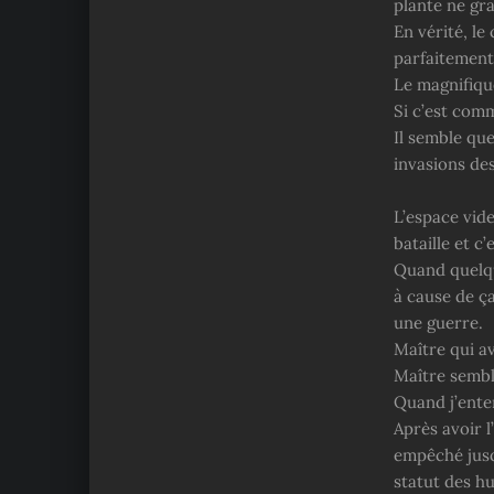
plante ne gra
En vérité, le
parfaitement
Le magnifique
Si c’est com
Il semble qu
invasions de
L’espace vid
bataille et c
Quand quelqu
à cause de ça
une guerre.
Maître qui av
Maître sembl
Quand j’enten
Après avoir l
empêché jusqu
statut des hu