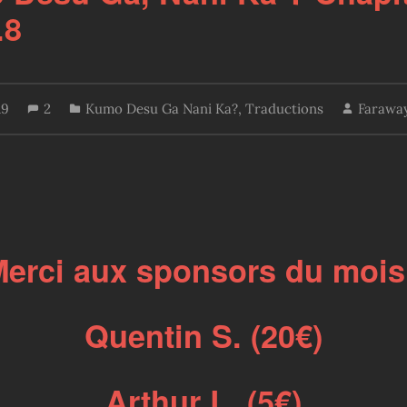
.8
19
2
Kumo Desu Ga Nani Ka?
,
Traductions
Farawa
erci aux sponsors du mois
Quentin S. (20€)
Arthur L. (5€)