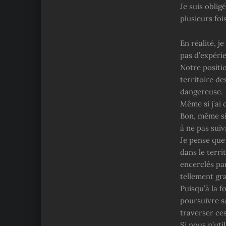
Je suis oblig
plusieurs foi
En réalité, j
pas d’expéri
Notre positi
territoire d
dangereuse.
Même si j’ai 
Bon, même si
à ne pas suiv
Je pense que
dans le terr
encerclés par
tellement gra
Puisqu’à la f
poursuivre s
traverser ces
Si nous n’ut