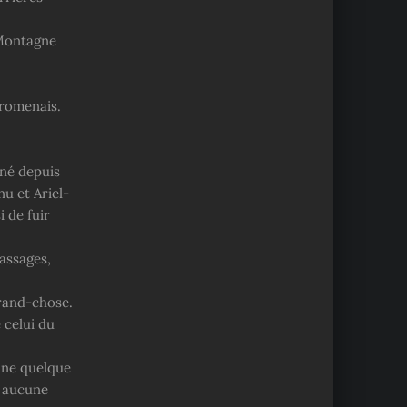
 Montagne
promenais.
nné depuis
u et Ariel-
i de fuir
assages,
grand-chose.
 celui du
ine quelque
ù aucune