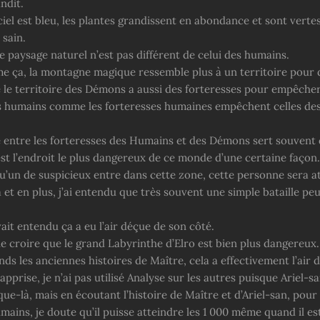
ndit.
 ciel est bleu, les plantes grandissent en abondance et sont vertes 
 sain.
 paysage naturel n’est pas différent de celui des humains.
me ça, la montagne magique ressemble plus à un territoire pour
e le territoire des Démons a aussi des forteresses pour empêcher
s humains comme les forteresses humaines empêchent celles de
e entre les forteresses des Humains et des Démons sert souvent
’est l’endroit le plus dangereux de ce monde d’une certaine façon.
’un de suspicieux entre dans cette zone, cette personne sera a
 et en plus, j’ai entendu que très souvent une simple bataille pe
ait entendu ça a eu l’air déçue de son côté.
e croire que le grand Labyrinthe d’Elro est bien plus dangereux.
ds les anciennes histoires de Maître, cela a effectivement l’air d’
’apprise, je n’ai pas utilisé Analyse sur les autres puisque Ariel-s
e-là, mais en écoutant l’histoire de Maître et d’Ariel-san, pour 
mains, je doute qu’il puisse atteindre les 1 000 même quand il est