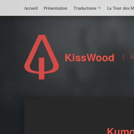
Accueil
Présentation
Traductions
La Tour des 
KissWood
E
Kumo 