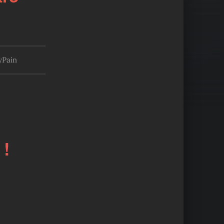
yPain
 !