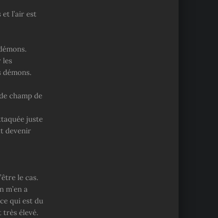
et l’air est
 démons.
 les
s démons.
 de champ de
ttaquée juste
ut devenir
être le cas.
an m’en a
ce qui est du
 très élevé.