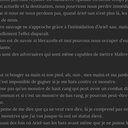
on actuelle et la destination, nous pourrions nous perdre imméd
e si nous ne nous perdons pas, quand Ariel-san n’est plus là, le
 de nous.
 sauvage ne s’approche grâce à l’intimidation d’Ariel-san, mais s
ellement l’effet disparaît.
tion est de savoir si Merazofis et moi pouvons nous occuper d’eux
iante.
 sont des adversaires qui sont même capables de mettre Maître
ut ni bouger sa main ni son pied, ah, non , mes mains et ma jamb
c’est impossible de gagner si je me bats contre ce monstre.
ense pas qu’un monstre de haut rang qui peut avoir un combat dif
ommun et si c’est un monstre de bas rang, je pourrais peut-être 
e.
a peine de me dire que ça ne veut rien dire, là je comprend pas no
 monstres que j’ai vus jusque-là ont un statut élevé.
 aussi des fois où Ariel-san les bats avant même que je ne puisse l