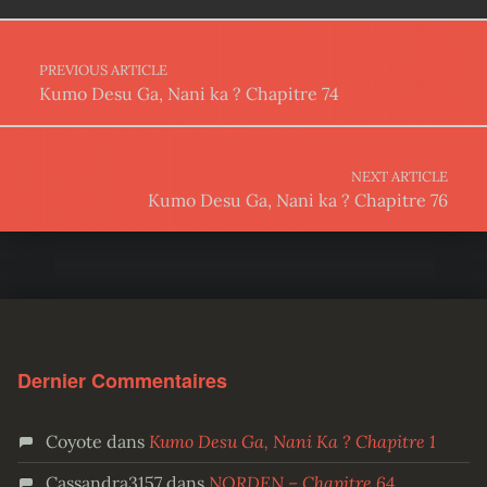
Post navigation
PREVIOUS ARTICLE
Kumo Desu Ga, Nani ka ? Chapitre 74
NEXT ARTICLE
Kumo Desu Ga, Nani ka ? Chapitre 76
Dernier Commentaires
Coyote
dans
Kumo Desu Ga, Nani Ka ? Chapitre 1
Cassandra3157
dans
NORDEN – Chapitre 64