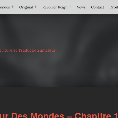
Mondes
Original
Revolver Reign
News
Contact
Droit
criture et Traduction amateur
ur Des Mondes – Chapitre 