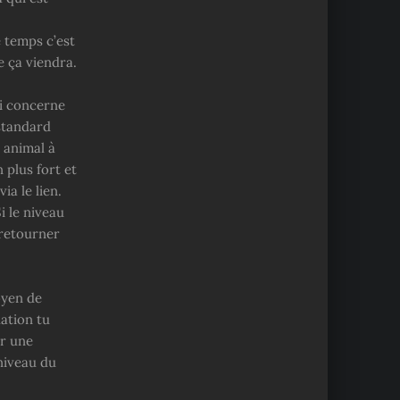
e temps c’est
e ça viendra.
ui concerne
 standard
 animal à
n plus fort et
ia le lien.
i le niveau
 retourner
oyen de
uation tu
er une
 niveau du