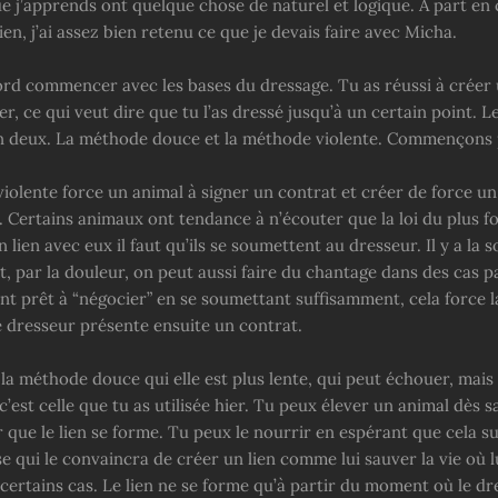
e j’apprends ont quelque chose de naturel et logique. À part en 
ien, j’ai assez bien retenu ce que je devais faire avec Micha.
ord commencer avec les bases du dressage. Tu as réussi à créer 
er, ce qui veut dire que tu l’as dressé jusqu’à un certain point.
en deux. La méthode douce et la méthode violente. Commençons 
iolente force un animal à signer un contrat et créer de force un
. Certains animaux ont tendance à n’écouter que la loi du plus f
 lien avec eux il faut qu’ils se soumettent au dresseur. Il y a la 
, par la douleur, on peut aussi faire du chantage dans des cas pa
ent prêt à “négocier” en se soumettant suffisamment, cela force l
le dresseur présente ensuite un contrat.
e la méthode douce qui elle est plus lente, qui peut échouer, mais
c’est celle que tu as utilisée hier. Tu peux élever un animal dès 
 que le lien se forme. Tu peux le nourrir en espérant que cela suf
 qui le convaincra de créer un lien comme lui sauver la vie où l
certains cas. Le lien ne se forme qu’à partir du moment où le dr