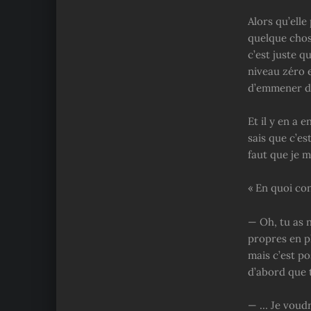
Alors qu’elle
quelque chose
c’est juste qu
niveau zéro e
d’emmener des
Et il y en a 
sais que c’es
faut que je m
« En quoi con
— Oh, tu as 
propres en pl
mais c’est po
d’abord que 
— … Je voudra