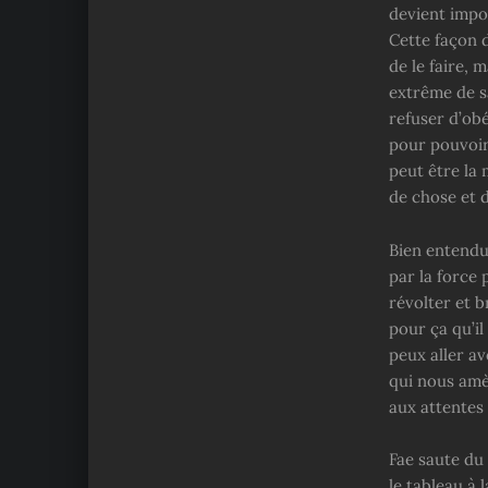
devient impor
Cette façon 
de le faire, 
extrême de sa
refuser d’ob
pour pouvoir
peut être la 
de chose et 
Bien entendu
par la force
révolter et b
pour ça qu’il
peux aller av
qui nous amèn
aux attentes 
Fae saute du 
le tableau à 