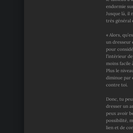
endormie sur
Jusque là, il
très général 
« Alors, qu’
un dresseur e
pour considé
l’intérieur d
moins facile 
Plus le nivea
diminue par 
contre toi.
Donc, tu peux
dresser un an
peux avoir b
possibilité, 
lien et de co