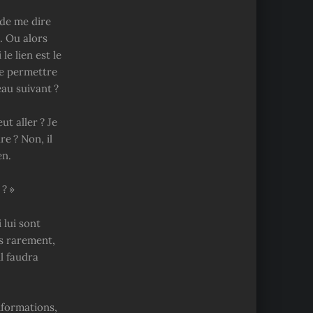
 de me dire
. Ou alors
le lien est le
me permettre
au suivant ?
ut aller ? Je
e ? Non, il
en.
 ? »
 lui sont
ès rarement,
il faudra
nformations,