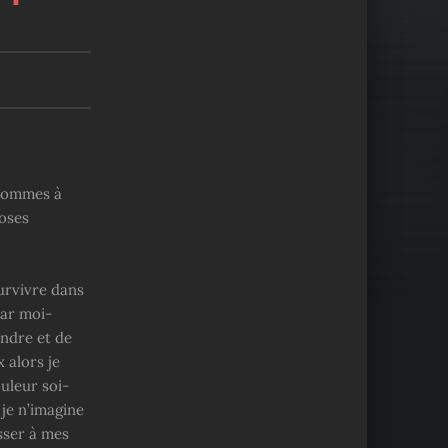
 pommes à
hoses
survivre dans
par moi-
ndre et de
 alors je
uleur soi-
 je n’imagine
isser à mes