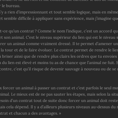
 le bureau.
 n’y a rien d’impressionnant et tout semble logique, mais en mêm
et semble difficile à appliquer sans expérience, mais j’imagine qu
est-ce qu’un contrat ? Comme le nom l’indique, c’est un accord q
t son animal. C’est le niveau supérieur du lien qui est le niveau
rer un animal comme vraiment dressé. Il te permet d’amener un
e la tour et de le faire évoluer. Le contrat permet de rendre le lie
à briser ainsi que de rendre plus clairs les ordres que tu envoies v
u du lien est élevé et moins tu as de chance que l’animal ne fuit. S
contre, c’est qu’il risque de devenir sauvage à nouveau ou de se
 forcer un animal à passer un contrat et c’est parfois le seul m
imal. Le mieux est de ne pas sauter les étapes, mais selon la sit
esoin d’un contrat tout de suite donc forcer un animal doit rest
mais cela dépend. Il y a d’ailleurs plusieurs niveaux au-dessus du
ntrat et chacun a des avantages. »