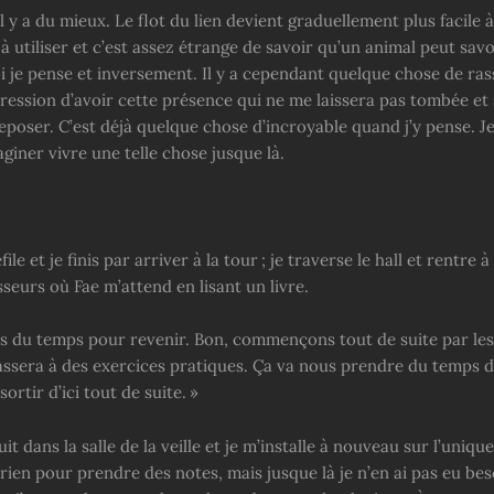
il y a du mieux. Le flot du lien devient graduellement plus facil
e à utiliser et c’est assez étrange de savoir qu’un animal peut savo
i je pense et inversement. Il y a cependant quelque chose de ras
ression d’avoir cette présence qui ne me laissera pas tombée et 
poser. C’est déjà quelque chose d’incroyable quand j’y pense. Je
giner vivre une telle chose jusque là.
le et je finis par arriver à la tour ; je traverse le hall et rentre à
esseurs où Fae m’attend en lisant un livre.
is du temps pour revenir. Bon, commençons tout de suite par les
assera à des exercices pratiques. Ça va nous prendre du temps de
ortir d’ici tout de suite. »
it dans la salle de la veille et je m’installe à nouveau sur l’uniqu
i rien pour prendre des notes, mais jusque là je n’en ai pas eu be