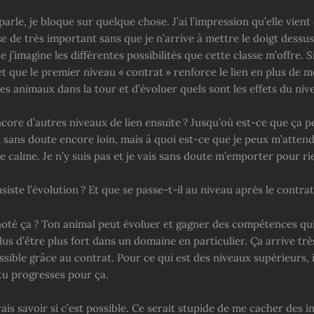
 parle, je bloque sur quelque chose. J’ai l’impression qu’elle vient
 de très important sans que je n’arrive à mettre le doigt dessus
e j’imagine les différentes possibilités que cette classe m’offre. Si 
t que le premier niveau « contrat » renforce le lien en plus de 
 animaux dans la tour et d’évoluer quels sont les effets du nive
encore d’autres niveaux de lien ensuite ? Jusqu’où est-ce que ça pe
t sans doute encore loin, mais à quoi est-ce que je peux m’attendr
e calme. Je n’y suis pas et je vais sans doute m’emporter pour ri
siste l’évolution ? Et que se passe-t-il au niveau après le contrat
noté ça ? Ton animal peut évoluer et gagner des compétences qui
us d’être plus fort dans un domaine en particulier. Ça arrive tr
ssible grâce au contrat. Pour ce qui est des niveaux supérieurs, 
tu progresses pour ça.
is savoir si c’est possible. Ce serait stupide de me cacher des i