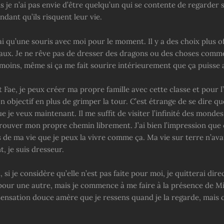
 je n’ai pas envie d’être quelqu’un qui se contente de regarder 
dant qu’ils risquent leur vie.
’ai qu’une souris avec moi pour le moment. Il y a des choix plus of
x. Je ne rêve pas de dresser des dragons ou des choses comme
moins, même si ça me fait sourire intérieurement que ça puisse a
 Fae, je peux créer ma propre famille avec cette classe et pour l’
n objectif en plus de grimper la tour. C’est étrange de se dire que
ue je veux maintenant. Il me suffit de visiter l’infinité des mondes
rouver mon propre chemin librement. J’ai bien l’impression que c
 de ma vie que je peux la vivre comme ça. Ma vie sur terre n’avait
, je suis dresseur.
 si je considère qu’elle n’est pas faite pour moi, je quitterai dir
 pour une autre, mais je commence à me faire à la présence de Mi
 sensation douce amère que je ressens quand je la regarde, mais 