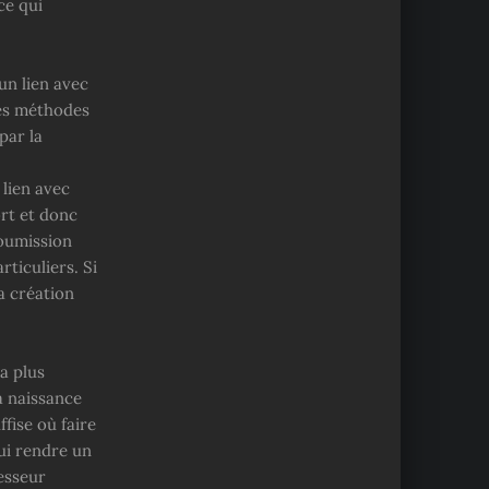
ce qui
un lien avec
 Les méthodes
par la
 lien avec
ort et donc
soumission
rticuliers. Si
a création
 a plus
sa naissance
fise où faire
ui rendre un
esseur