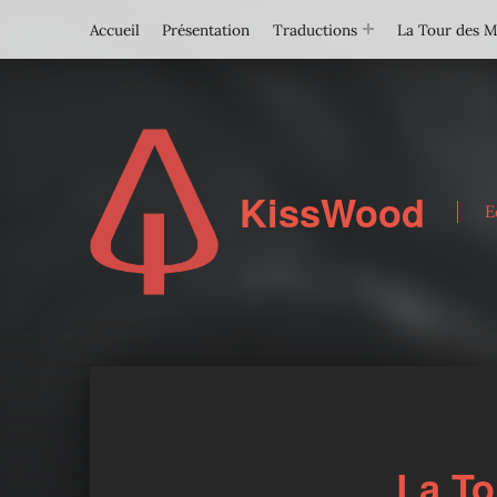
Accueil
Présentation
Traductions
La Tour des 
KissWood
E
La To