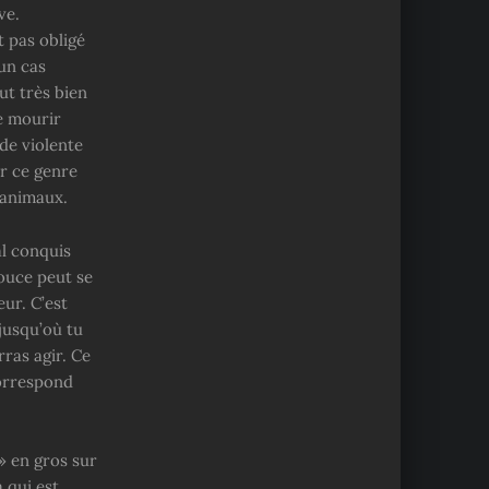
ve.
t pas obligé
 un cas
ut très bien
e mourir
de violente
ur ce genre
 animaux.
al conquis
ouce peut se
eur. C’est
 jusqu’où tu
rras agir. Ce
correspond
 » en gros sur
a qui est