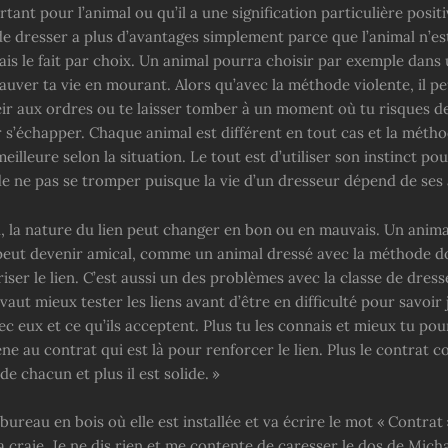
tant pour l’animal ou qu’il a une signification particulière positi
de dresser a plus d’avantages simplement parce que l’animal n’es
mais le fait par choix. Un animal pourra choisir par exemple dans
uver ta vie en mourant. Alors qu’avec la méthode violente, il pe
éir aux ordres ou te laisser tomber à un moment où tu risques d
 s’échapper. Chaque animal est différent en tout cas et la métho
meilleure selon la situation. Le tout est d’utiliser son instinct po
de ne pas se tromper puisque la vie d’un dresseur dépend de ses
, la nature du lien peut changer en bon ou en mauvais. Un anim
 peut devenir amical, comme un animal dressé avec la méthode d
riser le lien. C’est aussi un des problèmes avec la classe de dress
 vaut mieux tester les liens avant d’être en difficulté pour savoir
ec eux et ce qu’ils acceptent. Plus tu les connais et mieux tu pou
e au contrat qui est là pour renforcer le lien. Plus le contrat 
de chacun et plus il est solide. »
bureau en bois où elle est installée et va écrire le mot « Contrat
la craie. Je ne dis rien et me contente de caresser le dos de Mich