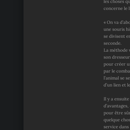
les choses qu
concerne le l
« On va d’ab
une souris hi
se divisent 
seconde.
La méthode v
son dresseur
pour créer un
par le combat
l’animal se s
d’un lien et 
Il y a ensuit
d’avantages, 
pour être sûr
quelque chose
service dans 