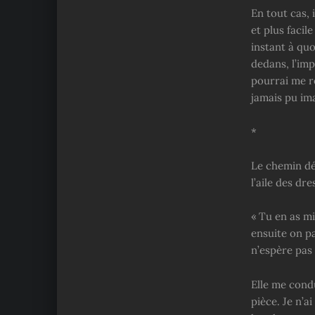
En tout cas, 
et plus facil
instant à quo
dedans, l’imp
pourrai me re
jamais pu ima
*
Le chemin défi
l’aile des dr
« Tu en as m
ensuite on p
n’espère pas s
Elle me condu
pièce. Je n’a