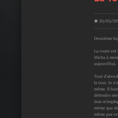
20/03/20
Deuxième leç
La route est
Micha à mesu
aujourd’hui.
Tout d’abord,
la tour. Je 
même. Il fau
défendre mes 
dois m’impliq
même que de l
même pas ce q