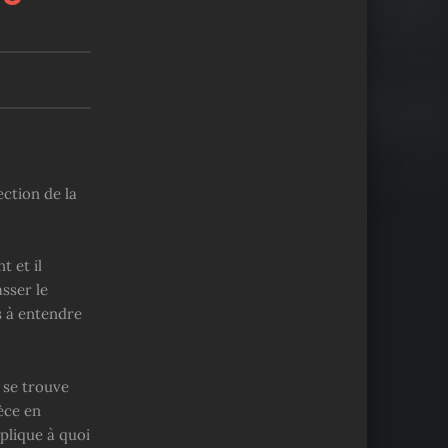
ection de la
 et il
sser le
s à entendre
 se trouve
èce en
plique à quoi