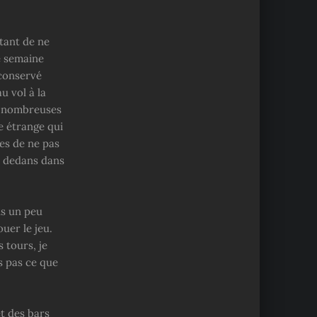
étant de ne
e semaine
 conservé
u vol à la
de nombreuses
e étrange qui
ues de ne pas
 a dedans dans
is un peu
ouer le jeu.
 tours, je
s pas ce que
et des bars