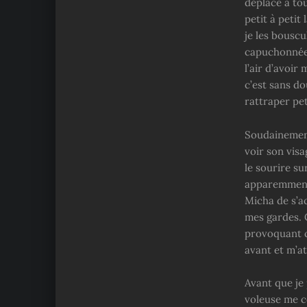
déplace à tou
petit à petit
je les bouscu
capuchonnée f
l’air d’avoir
c’est sans do
rattraper peti
Soudainement 
voir son vis
le sourire su
apparemment 
Micha de s’a
mes gardes. C
provoquant c
avant et m’at
Avant que je 
voleuse me c