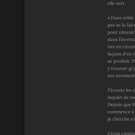
elle sert.
« Dans cette 
pas se la fai
pour obtenir
dans l’invent
tire en circo
façons d’en 
se produit. P
y trouver gra
ton inventair
J’écoute les
inquiet de me
Depuis que F
commence à me
je cherche e
Cyrus contour