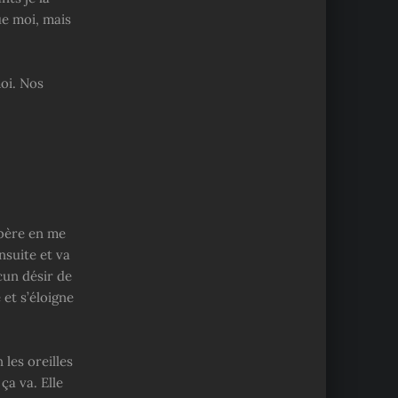
ue moi, mais
moi. Nos
ibère en me
nsuite et va
cun désir de
 et s’éloigne
les oreilles
ça va. Elle