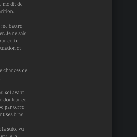
e me dit de
rition.
e me battre
r. Je ne sais
our cette
ituation et
de chances de
.
au sol avant
de douleur ce
e par terre
nt ses bras.
 la suite vu
ts je la