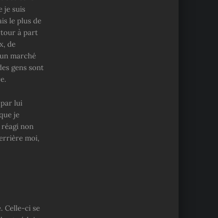
 je suis
is le plus de
 tour à part
x, de
d’un marché
des gens sont
e.
par lui
que je
s réagi non
errière moi,
 Celle-ci se