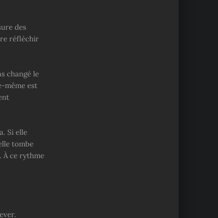
sure des
tre réfléchir
as changé le
lle-même est
ent
. Si elle
elle tombe
e. À ce rythme
ever.