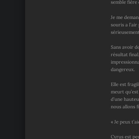
semble fière d
Je me demande
souris a l’ai
sérieusement 
Sans avoir do
résultat fina
impressionna
dangereux.
Elle est fragi
meurt qu’est 
d’une hauteur
nous allons f
« Je peux t’ai
Cyrus est pe