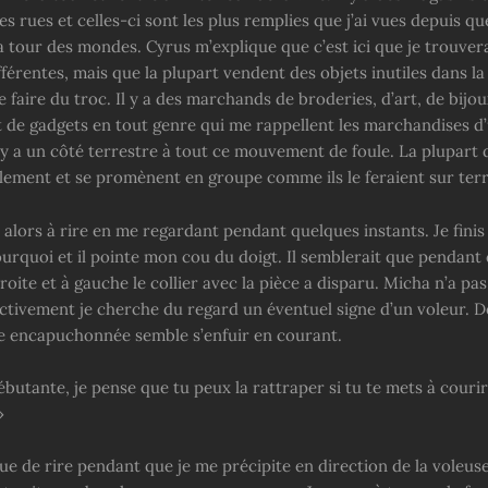
es rues et celles-ci sont les plus remplies que j’ai vues depuis que
a tour des mondes. Cyrus m’explique que c’est ici que je trouvera
férentes, mais que la plupart vendent des objets inutiles dans la
e faire du troc. Il y a des marchands de broderies, d’art, de bijou
t de gadgets en tout genre qui me rappellent les marchandises 
 y a un côté terrestre à tout ce mouvement de foule. La plupart 
plement et se promènent en groupe comme ils le feraient sur terr
alors à rire en me regardant pendant quelques instants. Je finis 
rquoi et il pointe mon cou du doigt. Il semblerait que pendant 
roite et à gauche le collier avec la pièce a disparu. Micha n’a pa
nctivement je cherche du regard un éventuel signe d’un voleur. D
 encapuchonnée semble s’enfuir en courant.
ébutante, je pense que tu peux la rattraper si tu te mets à courir
»
e de rire pendant que je me précipite en direction de la voleuse.