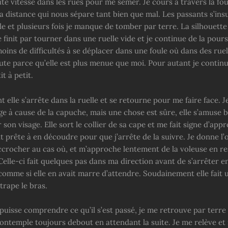
te vitesse dans les rues pour me semer. Je cours à travers la fou
 la distance qui nous sépare tant bien que mal. Les passants s’in
le et plusieurs fois je manque de tomber par terre. La silhouette
init par tourner dans une ruelle vide et je continue de la poursu
 moins de difficultés à se déplacer dans une foule où dans des ruel
ute parce qu’elle est plus menue que moi. Pour autant je continu
t à petit.
elle s’arrête dans la ruelle et se retourne pour me faire face. 
age à cause de la capuche, mais une chose est sûre, elle s’amuse
r son visage. Elle sort le collier de sa cape et me fait signe d’app
prête à en découdre pour que j’arrête de la suivre. Je donne l’
ccrocher au cas où, et m’approche lentement de la voleuse en re
elle-ci fait quelques pas dans ma direction avant de s’arrêter e
omme si elle en avait marre d’attendre. Soudainement elle fait 
trape le bras.
puisse comprendre ce qu’il s’est passé, je me retrouve par terre 
ontemple toujours debout en attendant la suite. Je me relève et