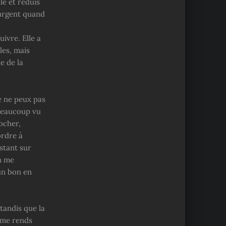
le et réduis
surgent quand
ivre. Elle a
les, mais
e de la
Je ne peux pas
 beaucoup vu
rocher,
ordre à
stant sur
n me
un bon en
tandis que la
 me rends