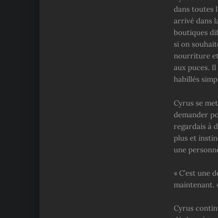
dans toutes l
arrivé dans l
boutiques dif
si on souhait
nourriture e
aux puces. Il
habillés sim
Cyrus se met 
demander pou
regardais à d
plus et insti
une personne
« C’est une d
maintenant. 
Cyrus continu