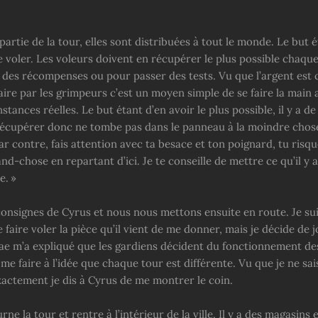
partie de la tour, elles sont distribuées à tout le monde. Le but 
re voler. Les voleurs doivent en récupérer le plus possible chaqu
 des récompenses ou pour passer des tests. Vu que l’argent est
aire par les grimpeurs c’est un moyen simple de se faire la main a
nstances réelles. Le but étant d’en avoir le plus possible, il y a 
récupérer donc ne tombe pas dans le panneau à la moindre chos
ar contre, fais attention avec ta besace et ton poignard, tu risq
nd-chose en repartant d’ici. Je te conseille de mettre ce qu’il y
e. »
 consignes de Cyrus et nous nous mettons ensuite en route. Je su
 faire voler la pièce qu’il vient de me donner, mais je décide de j
ae m’a expliqué que les gardiens décident du fonctionnement des
 faire à l’idée que chaque tour est différente. Vu que je ne sai
xactement je dis à Cyrus de me montrer le coin.
ne la tour et rentre à l’intérieur de la ville. Il y a des magasins 