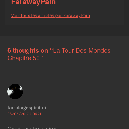
FarawayPain
Voir tous les articles par FarawayPain
Skip back to main navigation
6 thoughts on “
La Tour Des Mondes –
Chapitre 50
”
kurokagespirit
dit :
28/05/2017 À 04:21
Merci pour le chapitre.