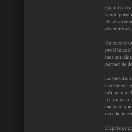
Quand j’ai re
rendu possib
En se servant
devenir invi
Il a encore u
problèmes à 
mes entraîne
permet de dev
La sensation 
clairement le
m’a juste ord
Il n’y a pas 
ma peau quan
avec la barr
D’après ce qu