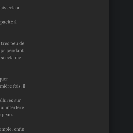
ais cela a
apacité à
a très peu de
emps pendant
 si cela me
iquer
ière fois, il
rûlures sur
ui interfère
e peau.
xemple, enfin