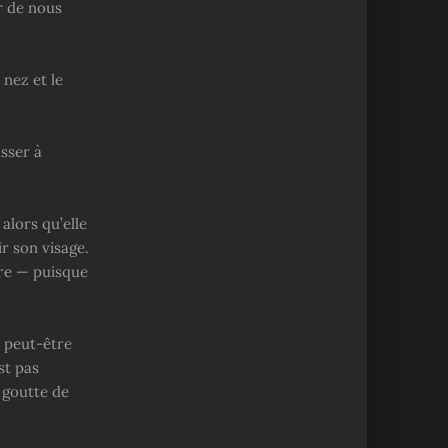
r de nous
 nez et le
asser à
alors qu’elle
ir son visage.
rre — puisque
s peut-être
st pas
 goutte de