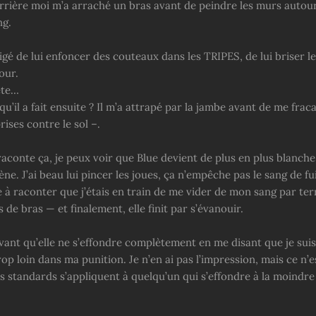
rrière moi m’a arraché un bras avant de peindre les murs autou
ng.
ligé de lui enfoncer des couteaux dans les TRIPES, de lui briser le
our.
ête…
qu’il a fait ensuite ? Il m’a attrapé par la jambe avant de me frac
rises contre le sol –.
raconte ça, je peux voir que Blue devient de plus en plus blanche 
ène. J’ai beau lui pincer les joues, ça n’empêche pas le sang de fu
à raconter que j’étais en train de me vider de mon sang par te
us de bras — et finalement, elle finit par s’évanouir.
avant qu’elle ne s’effondre complètement en me disant que je sui
rop loin dans ma punition. Je n’en ai pas l’impression, mais ce n’e
 standards s’appliquent à quelqu’un qui s’effondre à la moindre