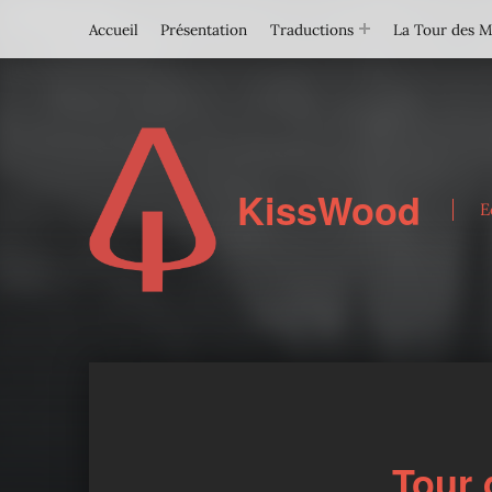
Accueil
Présentation
Traductions
La Tour des 
KissWood
E
Tour 