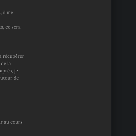
, il me
s, ce sera
la récupérer
 de la
après, je
autour de
ir au cours