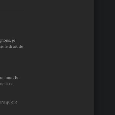
nons, je
is le droit de
 un mur. En
ement en
ors qu’elle