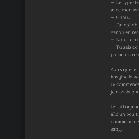
— Le type de
avec mon sa
— Ghhu…
— J’ai été ob
genou en ret
— Non… arr
— Tu sais ce 
plusieurs rep
Alors que je 
imagine la sc
Je commence 
je n’avais pl
Je l’attrape 
allé un peu t
comme si mes
sang.