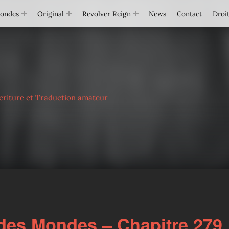
Mondes
Original
Revolver Reign
News
Contact
Droit
criture et Traduction amateur
des Mondes – Chapitre 279