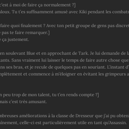
c’est à moi de faire ça normalement ?]
jaloux. Tu t’es suffisamment amusé avec Kiki pendant les combats
aire quoi finalement ? Avec ton petit groupe de gens pas discret
ne pas te faire remarquer.]
e ça justement.
 en soulevant Blue et en approchant de Tark. Je lui demande de 
ants. Sans vraiment lui laisser le temps de faire autre chose que
s ses bras, et je recule de quelques pas en souriant. L’instant d’
mplètement et commence à m’éloigner en évitant les grimpeurs 
n peu trop de mon talent, tu t’en rends compte ?]
mais c’est très amusant.
mbreuses améliorations à la classe de Dresseur que j’ai pu obten
nement, celle-ci est particulièrement utile en tant qu’Assassin.