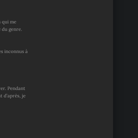
s qui me
c du genre.
es inconnus à
ever. Pendant
t d’après, je