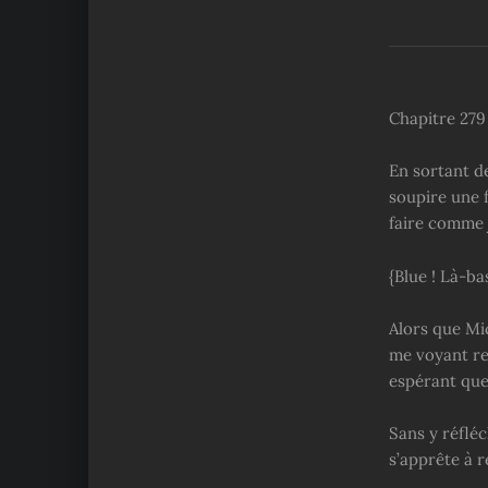
Chapitre 279
En sortant d
soupire une f
faire comme 
{Blue ! Là-bas
Alors que Mic
me voyant re
espérant que 
Sans y réfléc
s’apprête à r