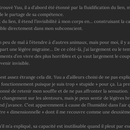
trouvé Yuu, il a d’abord été étonné par la fluidification du lien, m
le le partage de sa compétence.
 du lien, il étend l’invisibilité à mon corps en… construisant la c
sible directement dans mon subconscient.
n peu de mal à l’étendre à d’autres animaux, mais pour moi, il y 
part une légère migraine… De ce côté-là, j’ai largement eu le t
ments d’en vivre des plus horribles et ça vaut largement le coup
enir invisible.
est assez étrange cela dit. Yuu a d’ailleurs choisi de ne pas expl
 fonctionnement puisque je suis trop « stupide » pour ça. La prem
onné de retenir mon souffle et de ne pas affronter la sensation.
de changement sur les alentours, mais je peux sentir de légères b
d j’avance. C’est apparemment à cause de l’humidité dans l’air q
ière « dimensionnelle » dont il me recouvre comme une deuxièm
’il m’a expliqué, sa capacité est inutilisable quand il pleut par e