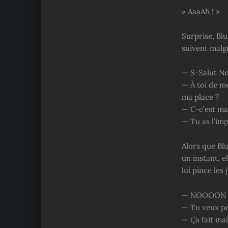
« AaaAh ! »
Surprise, Blu
suivent malgr
— S-Salut N
— À toi de m
ma place ?
— C-c’est ma 
— Tu as l’imp
Alors que Blu
un instant, e
lui pince les
— NOOOON 
— Tu veux peu
— Ça fait mal