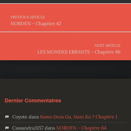
Post navigation
PREVIOUS ARTICLE
NORDEN – Chapitre 42
NEXT ARTICLE
LES MONDES ERRANTS – Chapitre 66
Dernier Commentaires
Coyote
dans
Kumo Desu Ga, Nani Ka ? Chapitre 1
Cassandra3157
dans
NORDEN – Chapitre 64