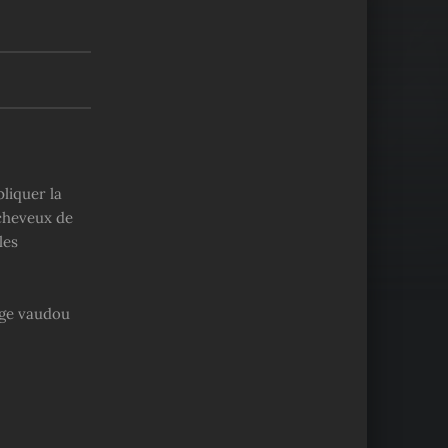
liquer la
 cheveux de
les
age vaudou