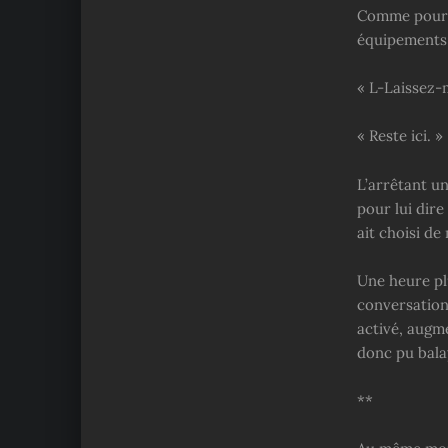
Comme pour m
équipements.
« L-Laissez-m
« Reste ici. »
L’arrêtant u
pour lui dire 
ait choisi de
Une heure plu
conversation
activé, augm
donc pu balay
**