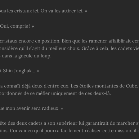
s les cristaux ici. On va les attirer ici. »
Oui, compris ! »
s cristaux encore en position. Bien que les ramener affaiblirait ce
nsidère qu’il s’agit du meilleur choix. Grâce à cela, les cadets v
dans la gueule du loup.
t Shin Jonghak… »
a connaît déjà deux d’entre eux. Les étoiles montantes de Cube. I
ubordonnés de se méfier uniquement de ces deux-là.
que mon avenir sera radieux. »
ête des deux cadets à son supérieur lui garantirait de marcher s
iins. Convaincu qu’il pourra facilement réaliser cette mission, il 