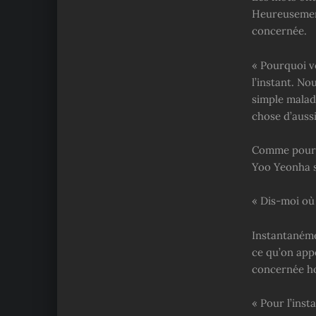
Heureusement
concernée.
« Pourquoi vo
l’instant. No
simple maladi
chose d’aussi
Comme pour l
Yoo Yeonha su
« Dis-moi où 
Instantanéme
ce qu’on appe
concernée ho
« Pour l’insta