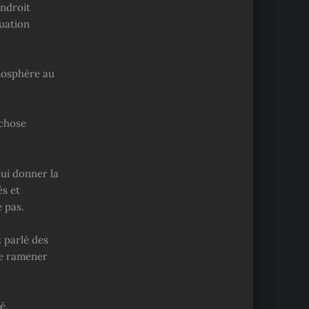
endroit
tuation
tmosphère au
 chose
lui donner la
és et
 pas.
z parlé des
 de ramener
é.