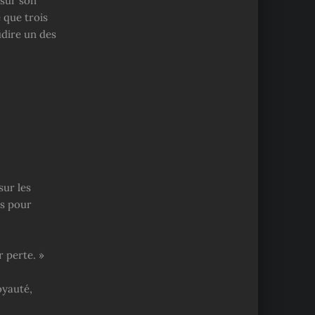
 sur son
 que trois
udire un des
sur les
es pour
r perte. »
oyauté,