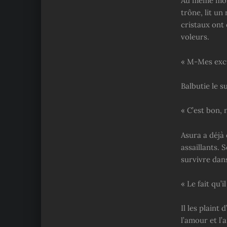
Au même mome
trône, lit u
cristaux ont 
voleurs.
« M-Mes excu
Balbutie le 
« C’est bon, n
Asura a déjà
assaillants. 
survivre dan
« Le fait qu’
Il les plaint
l’amour et l’a