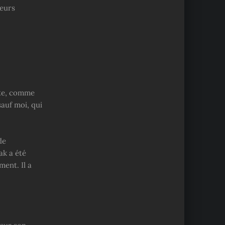
leurs
ête, comme
 sauf moi, qui
de
ak a été
ent. Il a