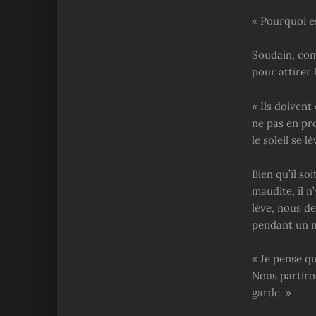
« Pourquoi es
Soudain, com
pour attirer 
« Ils doiven
ne pas en pro
le soleil se lè
Bien qu’il so
maudite, il n
lève, nous de
pendant un m
« Je pense q
Nous partiro
garde. »