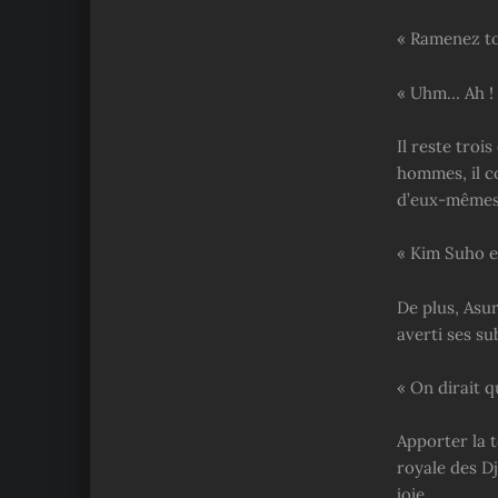
« Ramenez tou
« Uhm… Ah ! 
Il reste troi
hommes, il co
d’eux-mêmes 
« Kim Suho e
De plus, Asur
averti ses s
« On dirait 
Apporter la t
royale des Dj
joie.