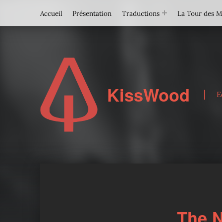
Accueil
Présentation
Traductions
La Tour des 
KissWood
E
The N