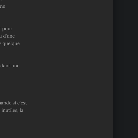
nne
er pour
ou d’une
re quelque
rdant une
ande si c’est
nutiles, la