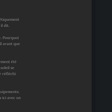
nétiquement
l dit.
e. Pourquoi
il avant que
lement été
soleil se
r réfléchi
quipements.
 ici avec un