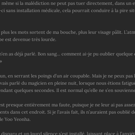
 même si la malédiction ne peut pas tuer directement, dans un 
i sans installation médicale, cela pourrait conduire à la pire si
, plus les mots sortent de ma bouche, plus leur visage pâlit. L’a
pe est devenue très lourde.
 m’en as déjà parlé. Bon sang… comment ai-je pu oublier quelque
»
n, en serrant les poings d’un air coupable. Mais je ne peux pas 
 avais parlé du magicien en pleine nuit, lorsque nous étions fatigu
ndant quelques secondes. Il est normal qu’elle ne s’en souvienne
’est presque entièrement ma faute, puisque je ne leur ai pas asse
nts dans cet endroit. Si je l’avais fait, ils n’auraient pas oublié
de Yoo Yeonha.
disparu et un lourd silence s’est installé, laissant place à l’anxiét