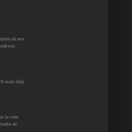
rtains de ses
iendront
l avait déjà
ur la voie
exulte de