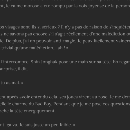
, le calme morose a été rompu par la voix joyeuse de la perso
s visages sont-ils si sérieux ? Il n’y a pas de raison de s’inquiét
us ne savons pas encore s’il s’agit réellement d’une malédiction 
e. De plus, j’ai un pouvoir anti-magie. Je peux facilement vainc
 trivial qu’une malédiction… ah ! »
’interrompre, Shin Jonghak pose une main sur sa tête. En rega
rprise, il dit.
tu as mal. »
nt après avoir entendu cela, ses joues virent au rose. Je me dem
lle le charme du Bad Boy. Pendant que je me pose ces questions i
che la tête énergiquement.
nt, ça va. Je suis juste un peu faible. »