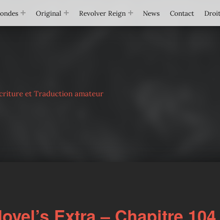
Mondes
Original
Revolver Reign
News
Contact
Droit
criture et Traduction amateur
ovel’s Extra – Chapitre 104