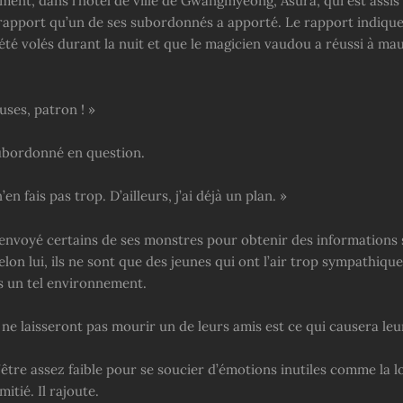
nt, dans l’hôtel de ville de Gwangmyeong, Asura, qui est assis
n rapport qu’un de ses subordonnés a apporté. Le rapport indique
été volés durant la nuit et que le magicien vaudou a réussi à ma
ses, patron ! »
subordonné en question.
’en fais pas trop. D’ailleurs, j’ai déjà un plan. »
 envoyé certains de ses monstres pour obtenir des informations 
Selon lui, ils ne sont que des jeunes qui ont l’air trop sympathiqu
s un tel environnement.
il ne laisseront pas mourir un de leurs amis est ce qui causera leu
 d’être assez faible pour se soucier d’émotions inutiles comme la l
mitié. Il rajoute.