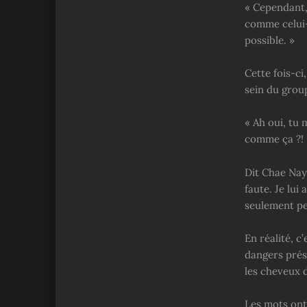
« Cependant,
comme celui-c
possible. »
Cette fois-ci
sein du grou
« Ah oui, tu
comme ça ?! 
Dit Chae Nayu
faute. Je lui
seulement pe
En réalité, c
dangers prése
les cheveux 
Les mots ont 