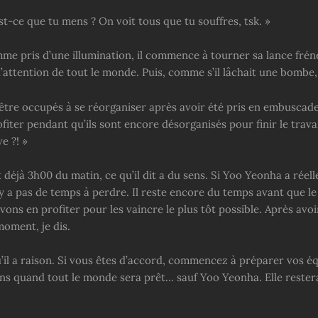
t-ce que tu mens ? On voit tous que tu souffres, tsk. »
me pris d’une illumination, il commence à tourner sa lance fré
l’attention de tout le monde. Puis, comme s’il lâchait une bombe, i
t être occupés à se réorganiser après avoir été pris en embuscad
fiter pendant qu’ils sont encore désorganisés pour finir le trava
ve ?! »
it déjà 3h00 du matin, ce qu’il dit a du sens. Si Yoo Yeonha a réel
’y a pas de temps à perdre. Il reste encore du temps avant que le 
vons en profiter pour les vaincre le plus tôt possible. Après avoi
oment, je dis.
u’il a raison. Si vous êtes d’accord, commencez à préparer vos é
ns quand tout le monde sera prêt… sauf Yoo Yeonha. Elle restera