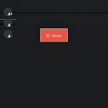
A+
WordPress:
A
Menu
A-