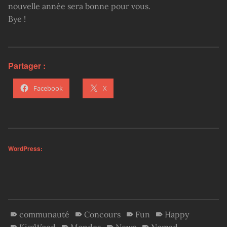
nouvelle année sera bonne pour vous.
Bye !
Partager :
Facebook
X
WordPress:
communauté
Concours
Fun
Happy
KissWood
Mondes
News
Nomad