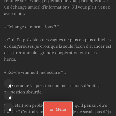
rendiez sur les îles, j’espérais que vous participeriez à
un échange amical d’informations. S’il vous plaît, venez
avec moi. »
« Échange d’informations ? ”
« Oui. En prévision des vagues de plus en plus difficiles
et dangereuses, je crois que la seule façon d’avancer est
d’assurer une plus grande coopération entre les
héros. »
« Est-ce vraiment nécessaire ? »
Ren a craché la question comme s’il considérait sa
A+
suggestion absurde.
A
Quel était son problème ? Qu’est-ce qu’il pensait être
Menu
A-
inutile ? Contrairement aux autres, je ne savais pas déjà