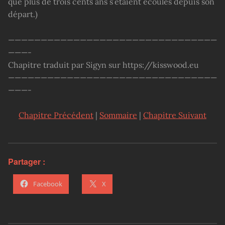
que plus de trois cents ans s’étaient écoulés depuis son
départ.)
————————————————————————————————
———-
Chapitre traduit par Sigyn sur https://kisswood.eu
————————————————————————————————
———-
Chapitre Précédent
|
Sommaire
|
Chapitre Suivant
Partager :
Facebook
X