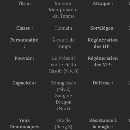
Titre :
Inconnu
Attaque :
Manipulateur
du Temps
Classe :
Humain
Sortilèges :
Personnalité
À court de
Régénération
:
Temps
des HP :
Pouvoir :
Le Présent
Régénération
sur le Fil du
des MP :
Rasoir (Niv. 6)
Capacités :
Xénoglossie
Défense :
(Niv.2)
Sang de
Dragon
(Niv.1)
Yeux
Oracle
Résistance à
Démoniaques
(Rang.S)
la magie :