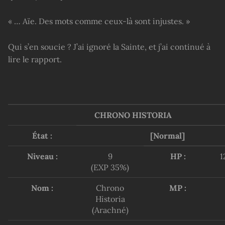
« … Aïe. Des mots comme ceux-là sont injustes. »
Qui s’en soucie ? J’ai ignoré la Sainte, et j’ai continué à
lire le rapport.
CHRONO HISTORIA
État :
[Normal]
Niveau :
9
HP :
1
(EXP 35%)
Nom :
Chrono
MP :
Historia
(Arachné)