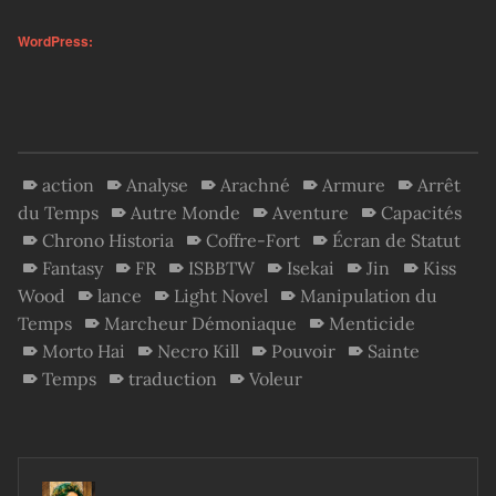
WordPress:
action
Analyse
Arachné
Armure
Arrêt
du Temps
Autre Monde
Aventure
Capacités
Chrono Historia
Coffre-Fort
Écran de Statut
Fantasy
FR
ISBBTW
Isekai
Jin
Kiss
Wood
lance
Light Novel
Manipulation du
Temps
Marcheur Démoniaque
Menticide
Morto Hai
Necro Kill
Pouvoir
Sainte
Temps
traduction
Voleur