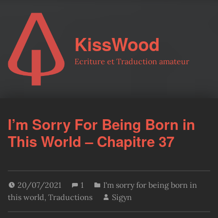
KissWood
Ecriture et Traduction amateur
I’m Sorry For Being Born in
This World – Chapitre 37
20/07/2021
1
I'm sorry for being born in
this world
,
Traductions
Sigyn