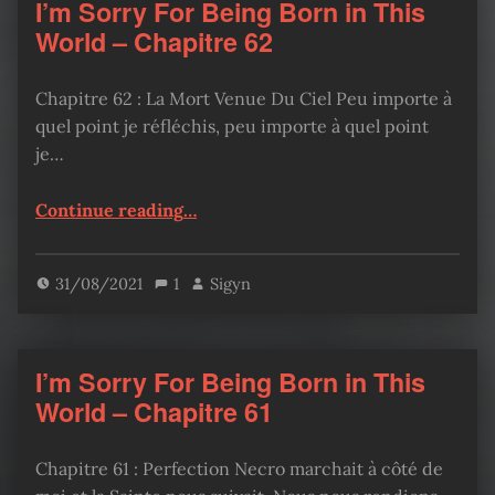
I’m Sorry For Being Born in This
World – Chapitre 62
Chapitre 62 : La Mort Venue Du Ciel Peu importe à
quel point je réfléchis, peu importe à quel point
je…
“I’m Sorry For Being Born in This World – Chapitre 62”
Continue reading
…
31/08/2021
1
Sigyn
I’m Sorry For Being Born in This
World – Chapitre 61
Chapitre 61 : Perfection Necro marchait à côté de