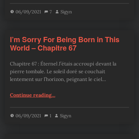
06/09/2021
7
Sigyn
I’m Sorry For Being Born in This
World – Chapitre 67
Chapitre 67 : Éternel J’étais accroupi devant la
pierre tombale. Le soleil doré se couchait
lentement sur l’horizon, peignant le ciel…
“I’m Sorry For Being Born in This World – Chapitre 67”
Continue reading
…
06/09/2021
1
Sigyn