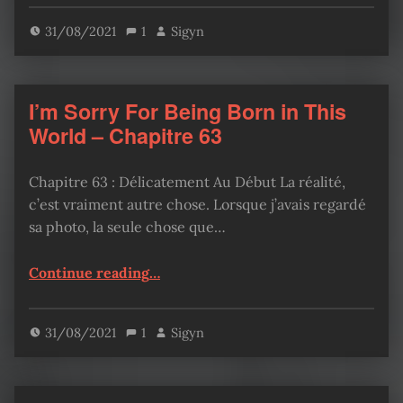
31/08/2021
1
Sigyn
I’m Sorry For Being Born in This
World – Chapitre 63
Chapitre 63 : Délicatement Au Début La réalité,
c’est vraiment autre chose. Lorsque j’avais regardé
sa photo, la seule chose que…
“I’m Sorry For Being Born in This World – Chapitre 63”
Continue reading
…
31/08/2021
1
Sigyn