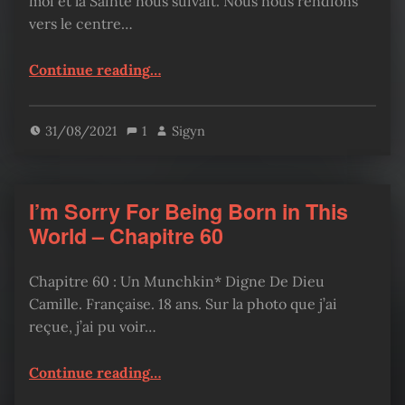
moi et la Sainte nous suivait. Nous nous rendions
vers le centre…
“I’m Sorry For Being Born in This World – Chapitre 61”
Continue reading
…
31/08/2021
1
Sigyn
I’m Sorry For Being Born in This
World – Chapitre 60
Chapitre 60 : Un Munchkin* Digne De Dieu
Camille. Française. 18 ans. Sur la photo que j’ai
reçue, j’ai pu voir…
“I’m Sorry For Being Born in This World – Chapitre 60”
Continue reading
…