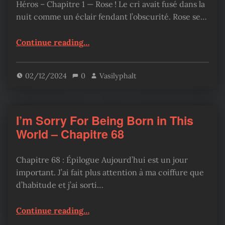
Héros – Chapitre 1 — Rose ! Le cri avait fusé dans la
nuit comme un éclair fendant l’obscurité. Rose se…
“Héros – Chapitre 1”
Continue reading
…
02/12/2024
0
Vasilyphalt
I’m Sorry For Being Born in This
World – Chapitre 68
Chapitre 68 : Épilogue Aujourd’hui est un jour
important. J’ai fait plus attention à ma coiffure que
d’habitude et j’ai sorti…
“I’m Sorry For Being Born in This World – Chapitre 68”
Continue reading
…