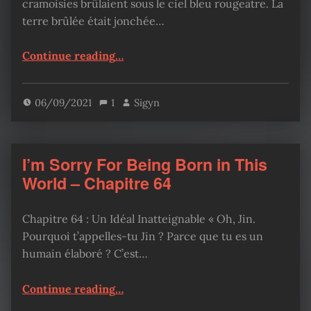
cramoisies brûlaient sous le ciel bleu rougeâtre. La
terre brûlée était jonchée…
“I’m Sorry For Being Born in This World – Chapitre 65”
Continue reading
…
06/09/2021
1
Sigyn
I’m Sorry For Being Born in This
World – Chapitre 64
Chapitre 64 : Un Idéal Inatteignable « Oh, Jin.
Pourquoi t’appelles-tu Jin ? Parce que tu es un
humain élaboré ? C’est…
“I’m Sorry For Being Born in This World – Chapitre 64”
Continue reading
…