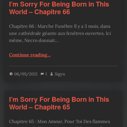
I’m Sorry For Being Born in This
World – Chapitre 66
Chapitre 66 : Marche Funèbre Il y a 3 mois, dans
une cathédrale géante aux fenêtres ouvertes. Ici
même, Necro donnait…
“I’m Sorry For Being Born in This World – Chapitre 66”
Continue reading
…
06/09/2021
1
Sigyn
I’m Sorry For Being Born in This
World – Chapitre 65
Chapitre 65 : Mon Amour, Pour Toi Des flammes