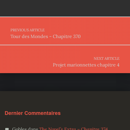
Post navigation
PREVIOUS ARTICLE
Tour des Mondes – Chapitre 370
NEXT ARTICLE
Projet marionnettes chapitre 4
Dernier Commentaires
Gobles
dans
The Novel’s Extra – Chapitre 374