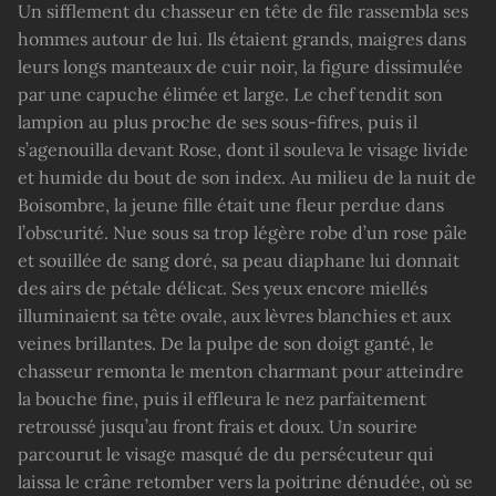
Un sifflement du chasseur en tête de file rassembla ses
hommes autour de lui. Ils étaient grands, maigres dans
leurs longs manteaux de cuir noir, la figure dissimulée
par une capuche élimée et large. Le chef tendit son
lampion au plus proche de ses sous-fifres, puis il
s’agenouilla devant Rose, dont il souleva le visage livide
et humide du bout de son index. Au milieu de la nuit de
Boisombre, la jeune fille était une fleur perdue dans
l’obscurité. Nue sous sa trop légère robe d’un rose pâle
et souillée de sang doré, sa peau diaphane lui donnait
des airs de pétale délicat. Ses yeux encore miellés
illuminaient sa tête ovale, aux lèvres blanchies et aux
veines brillantes. De la pulpe de son doigt ganté, le
chasseur remonta le menton charmant pour atteindre
la bouche fine, puis il effleura le nez parfaitement
retroussé jusqu’au front frais et doux. Un sourire
parcourut le visage masqué de du persécuteur qui
laissa le crâne retomber vers la poitrine dénudée, où se