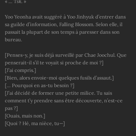
« …
Tsk
. »
Yoo Yeonha avait suggéré à Yoo Jinhyuk d’entrer dans
sa guilde d’information, Falling Blossom. Selon elle, il
passait la plupart de son temps à paresser dans son
bureau.
[Penses-y, je suis déjà surveillé par Chae Joochul. Que
penserait-il s’il te voyait si proche de moi ?]
[J’ai compris.]
[Bien, alors envoie-moi quelques fusils d’assaut.]
[… Pourquoi en as-tu besoin ?]
[J’ai décidé de former une petite milice. Tu sais
comment t’y prendre sans être découverte, n’est-ce
pas ?]
[Ouais, mais non.]
[Quoi ? Hé, ma nièce, tu—]