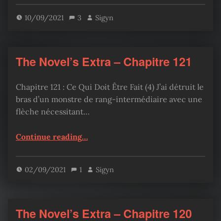
10/09/2021
3
Sigyn
The Novel’s Extra – Chapitre 121
Chapitre 121 : Ce Qui Doit Être Fait (4) J’ai détruit le
bras d’un monstre de rang-intermédiaire avec une
flèche nécessitant…
“The Novel’s Extra – Chapitre 121”
Continue reading
…
02/09/2021
1
Sigyn
The Novel’s Extra – Chapitre 120