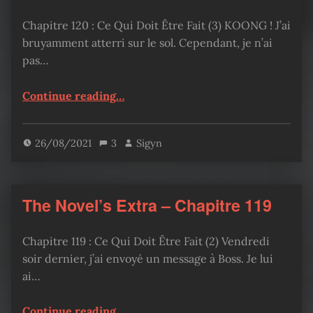
Chapitre 120 : Ce Qui Doit Être Fait (3) KOONG ! J’ai
bruyamment atterri sur le sol. Cependant, je n’ai
pas…
“The Novel’s Extra – Chapitre 120”
Continue reading
…
26/08/2021
3
Sigyn
The Novel’s Extra – Chapitre 119
Chapitre 119 : Ce Qui Doit Être Fait (2) Vendredi
soir dernier, j’ai envoyé un message à Boss. Je lui
ai…
“The Novel’s Extra – Chapitre 119”
Continue reading
…