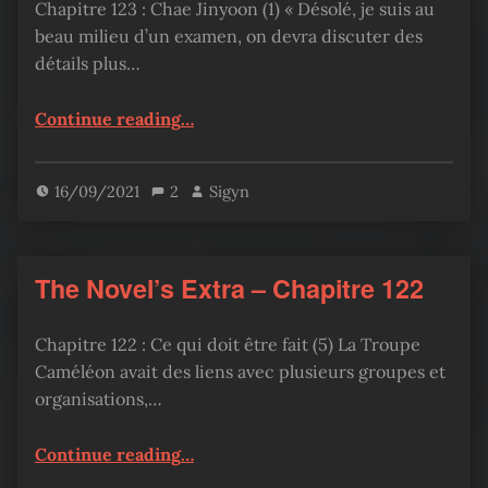
Chapitre 123 : Chae Jinyoon (1) « Désolé, je suis au
beau milieu d’un examen, on devra discuter des
détails plus…
“The Novel’s Extra – Chapitre 123”
Continue reading
…
16/09/2021
2
Sigyn
The Novel’s Extra – Chapitre 122
Chapitre 122 : Ce qui doit être fait (5) La Troupe
Caméléon avait des liens avec plusieurs groupes et
organisations,…
“The Novel’s Extra – Chapitre 122”
Continue reading
…