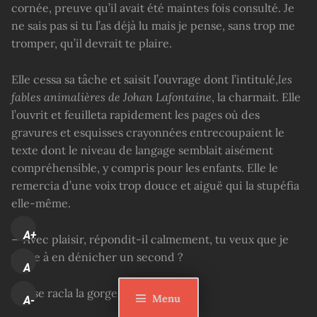
cornée, preuve qu’il avait été maintes fois consulté. Je
ne sais pas si tu l’as déjà lu mais je pense, sans trop me
tromper, qu’il devrait te plaire.
Elle cessa sa tâche et saisit l’ouvrage dont l’intitulé,
les
fables
animalières
de Johan Lafontaine
, la charmait. Elle
l’ouvrit et feuilleta rapidement les pages où des
gravures et esquisses crayonnées entrecoupaient le
texte dont le niveau de langage semblait aisément
compréhensible, y compris pour les enfants. Elle le
remercia d’une voix trop douce et aiguë qui la stupéfia
elle-même.
A+
— Avec plaisir, répondit-il calmement, tu veux que je
t’aide à en dénicher un second ?
A
Elle se racla la gorge puis déclina.
Menu
A-