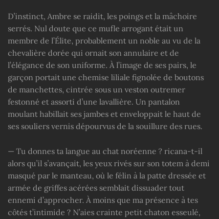
D’instinct, Ambre se raidit, les poings et la mâchoire
serrés. Nul doute que ce mufle arrogant était un
membre de l’Élite, probablement un noble au vu de la
chevalière dorée qui ornait son annulaire et de
l’élégance de son uniforme. À l’image de ses pairs, le
garçon portait une chemise liliale fignolée de boutons
de manchettes, cintrée sous un veston outremer
festonné et assorti d’une lavallière. Un pantalon
moulant habillait ses jambes et enveloppait le haut de
ses souliers vernis dépourvus de la souillure des rues.
— Tu donnes ta langue au chat noréenne ? ricana-t-il
alors qu’il s’avançait, les yeux rivés sur son totem à demi
masqué par le manteau, où le félin à la patte dressée et
armée de griffes acérées semblait dissuader tout
ennemi d’approcher. À moins que ma présence à tes
côtés t’intimide ? N’aies crainte petit chaton esseulé,