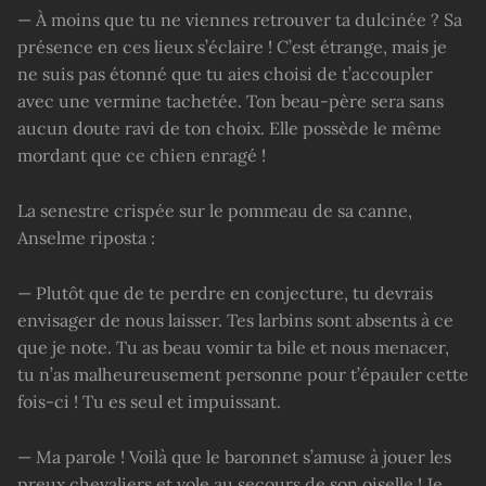
— À moins que tu ne viennes retrouver ta dulcinée ? Sa
présence en ces lieux s’éclaire ! C’est étrange, mais je
ne suis pas étonné que tu aies choisi de t’accoupler
avec une vermine tachetée. Ton beau-père sera sans
aucun doute ravi de ton choix. Elle possède le même
mordant que ce chien enragé !
La senestre crispée sur le pommeau de sa canne,
Anselme riposta :
— Plutôt que de te perdre en conjecture, tu devrais
envisager de nous laisser. Tes larbins sont absents à ce
que je note. Tu as beau vomir ta bile et nous menacer,
tu n’as malheureusement personne pour t’épauler cette
fois-ci ! Tu es seul et impuissant.
— Ma parole ! Voilà que le baronnet s’amuse à jouer les
preux chevaliers et vole au secours de son oiselle ! Je