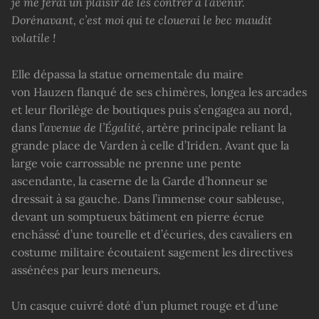
je me ferai un plaisir de les contrer à l’avenir.
Dorénavant, c’est moi qui te clouerai le bec maudit
volatile !
Elle dépassa la statue ornementale du maire
von Hauzen flanqué de ses chimères, longea les arcades
et leur florilège de boutiques puis s’engagea au nord,
dans l’
avenue
de l’
É
galité
, artère principale reliant la
grande place de Varden à celle d’Iriden. Avant que la
large voie carrossable ne prenne une pente
ascendante, la caserne de la Garde d’honneur se
dressait à sa gauche. Dans l’immense cour sableuse,
devant un somptueux bâtiment en pierre écrue
enchâssé d’une tourelle et d’écuries, des cavaliers en
costume militaire écoutaient sagement les directives
assénées par leurs meneurs.
Un casque cuivré doté d’un plumet rouge et d’une