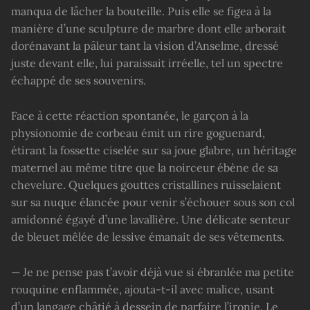
manqua de lâcher la bouteille. Puis elle se figea à la
manière d’une sculpture de marbre dont elle arborait
dorénavant la pâleur tant la vision d’Anselme, dressé
juste devant elle, lui paraissait irréelle, tel un spectre
échappé de ses souvenirs.
Face à cette réaction spontanée, le garçon à la
physionomie de corbeau émit un rire goguenard,
étirant la fossette ciselée sur sa joue glabre, un héritage
maternel au même titre que la noirceur ébène de sa
chevelure. Quelques gouttes cristallines ruisselaient
sur sa nuque élancée pour venir s’échouer sous son col
amidonné égayé d’une lavallière. Une délicate senteur
de bleuet mêlée de lessive émanait de ses vêtements.
— Je ne pense pas t’avoir déjà vue si ébranlée ma petite
rouquine enflammée, ajouta-t-il avec malice, usant
d’un langage châtié à dessein de parfaire l’ironie. Le