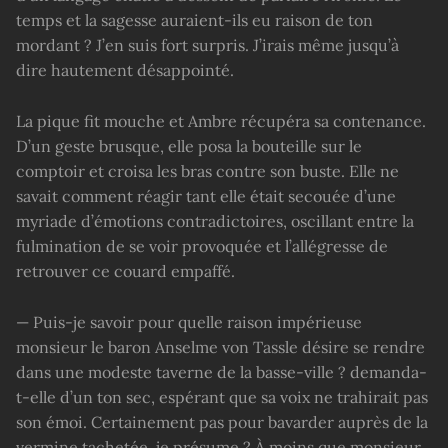
temps et la sagesse auraient-ils eu raison de ton
mordant ? J’en suis fort surpris. J’irais même jusqu’à
dire hautement désappointé.
La pique fit mouche et Ambre récupéra sa contenance.
D’un geste brusque, elle posa la bouteille sur le
comptoir et croisa les bras contre son buste. Elle ne
savait comment réagir tant elle était secouée d’une
myriade d’émotions contradictoires, oscillant entre la
fulmination de se voir provoquée et l’allégresse de
retrouver ce couard empaffé.
— Puis-je savoir pour quelle raison impérieuse
monsieur le baron Anselme von Tassle désire se rendre
dans une modeste taverne de la basse-ville ? demanda-
t-elle d’un ton sec, espérant que sa voix ne trahirait pas
son émoi. Certainement pas pour bavarder auprès de la
vermine tachetée, je présume ? À moins que monsieur