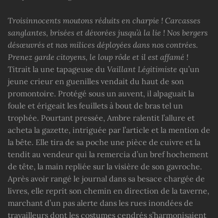
T
rois
innocents moutons réduits en charpie ! Carcasses
sanglantes, brisées et dévorées jusqu’à la lie ! Nos bergers
désœuvrés et nos milices déployées dans nos contrées.
Prenez garde citoyens, le loup rôde et il est affamé !
Titrait la une tapageuse du
Vaillant
L
égitimiste
qu’un
jeune crieur en guenilles vendait du haut de son
promontoire. Protégé sous un auvent, il alpaguait la
foule et érigeait les feuillets à bout de bras tel un
trophée. Pourtant pressée, Ambre ralentit l’allure et
acheta la gazette, intriguée par l’article et la mention de
la bête. Elle tira de sa poche une pièce de cuivre et la
tendit au vendeur qui la remercia d’un bref hochement
de tête, la main repliée sur la visière de son gavroche.
Après avoir rangé le journal dans sa besace chargée de
livres, elle reprit son chemin en direction de la taverne,
marchant d’un pas alerte dans les rues inondées de
travailleurs dont les costumes cendrés s’harmonisaient