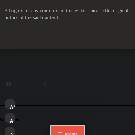
All rights for any contents on this website are to the original
author of the said content.
Partager :
Facebook
X
A+
WordPress:
A
Menu
A-