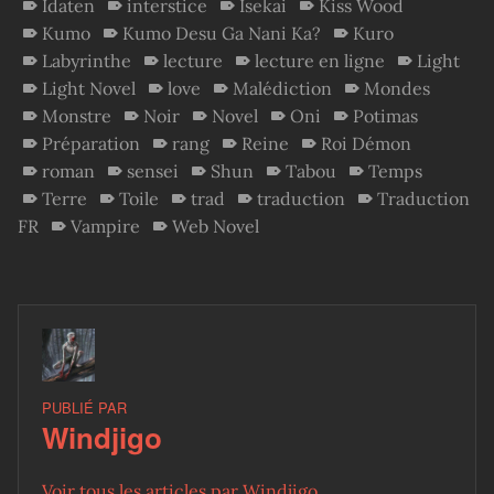
Idaten
interstice
Isekai
Kiss Wood
Kumo
Kumo Desu Ga Nani Ka?
Kuro
Labyrinthe
lecture
lecture en ligne
Light
Light Novel
love
Malédiction
Mondes
Monstre
Noir
Novel
Oni
Potimas
Préparation
rang
Reine
Roi Démon
roman
sensei
Shun
Tabou
Temps
Terre
Toile
trad
traduction
Traduction
FR
Vampire
Web Novel
PUBLIÉ PAR
Windjigo
Voir tous les articles par Windjigo