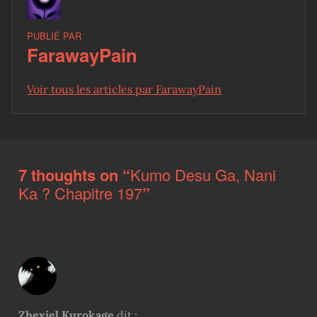
PUBLIÉ PAR
FarawayPain
Voir tous les articles par FarawayPain
Skip back to main navigation
7 thoughts on “
Kumo Desu Ga, Nani
Ka ? Chapitre 197
”
Zhexiel Kurokage
dit :