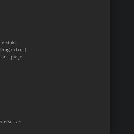
e et ils
Dragon ball.)
dant que je
vité sur ce