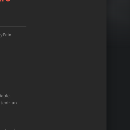
yPain
iable.
btenir un