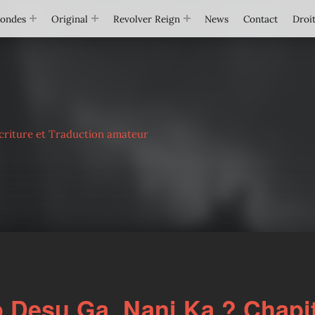
Mondes
Original
Revolver Reign
News
Contact
Droit
criture et Traduction amateur
Desu Ga, Nani Ka ? Chapi