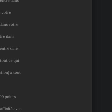
 rentre dans
s votre
 dans votre
ntre dans
rentre dans
 tout ce qui
ction} à tout
00 points
affinité avec