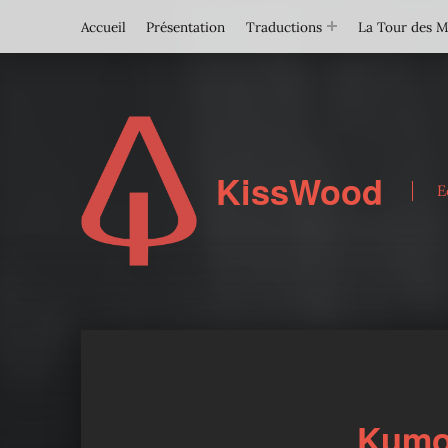
Accueil
Présentation
Traductions
La Tour des 
KissWood
E
Kumo 