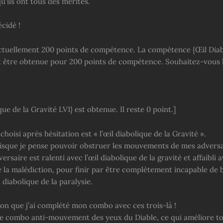
qu’ils ont tous des mérites.
écidé !
ctuellement 200 points de compétence. La compétence {Œil Diab
t être obtenue pour 200 points de compétence. Souhaitez-vous l
que de la Gravité LV1} est obtenue. Il reste 0 point.]
 choisi après hésitation est « l’œil diabolique de la Gravité ».
 puisque je pense pouvoir obstruer les mouvements de mes adversa
ersaire est ralenti avec l’œil diabolique de la gravité et affaibli a
e la malédiction, pour finir par être complètement incapable de
il diabolique de la paralysie.
sion que j’ai complété mon combo avec ces trois-là !
 le combo anti-mouvement des yeux du Diable, ce qui améliore t