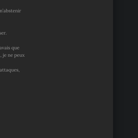
 m’abstenir
ser.
avais que
, je ne peux
 attaques,