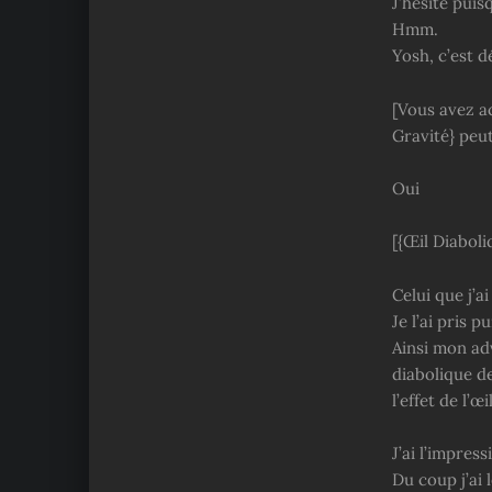
J’hésite puis
Hmm.
Yosh, c’est d
[Vous avez a
Gravité} peu
Oui
[{Œil Diaboli
Celui que j’ai
Je l’ai pris
Ainsi mon adv
diabolique d
l’effet de l’œ
J’ai l’impres
Du coup j’ai