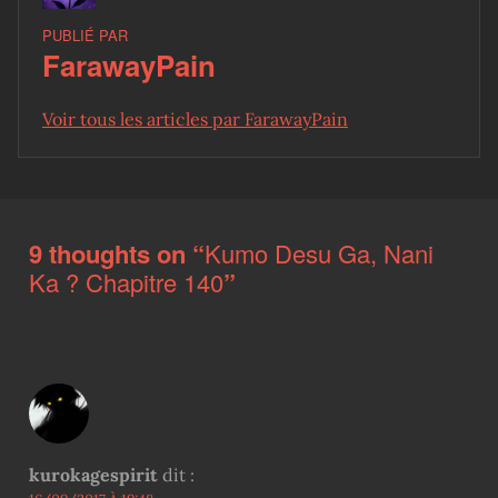
PUBLIÉ PAR
FarawayPain
Voir tous les articles par FarawayPain
Skip back to main navigation
9 thoughts on “
Kumo Desu Ga, Nani
Ka ? Chapitre 140
”
kurokagespirit
dit :