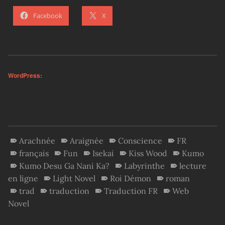
Facebook
X
WordPress:
Arachnée
Araignée
Conscience
FR
français
Fun
Isekai
Kiss Wood
Kumo
Kumo Desu Ga Nani Ka?
Labyrinthe
lecture
en ligne
Light Novel
Roi Démon
roman
trad
traduction
Traduction FR
Web
Novel