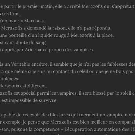
partir le premier matin, elle a arrêté Merazofis qui s’apprêtait
 ses bras.
qu’un mot : « Marche ».
erazofis a demandé la raison, elle n’a pas répondu.
une bouteille d’un liquide rouge à Merazofis à la place.
st sans doute du sang.
u appris par Ariel-san à propos des vampires.
is un Véritable ancêtre, il semble que je n’ai pas les faiblesses d
la que même si je suis au contact du soleil ou que je ne bois pas 
problèmes.
erazofis est différent.
ofis est spécial parmi les vampires, il sera blessé par le soleil et
’est impossible de survivre.
 capable de recevoir des blessures qui tueraient un vampire norm
ar exemple, je pense que Merazofis est bien meilleur en compara
l-san, puisque la compétence « Récupération automatique des HP