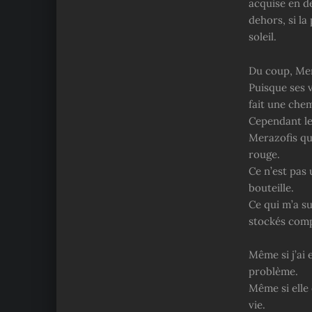
acquise en d
dehors, si l
soleil.
Du coup, Mer
Puisque ses v
fait une chem
Cependant l
Merazofis qu
rouge.
Ce n’est pas 
bouteille.
Ce qui m’a su
stockés comp
Même si j’ai 
problème.
Même si elle 
vie.