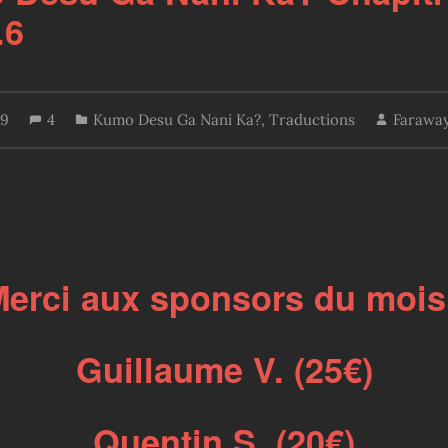
.6
19
4
Kumo Desu Ga Nani Ka?
,
Traductions
Farawa
erci aux sponsors du mois
Guillaume V. (25€)
Quentin S. (20€)