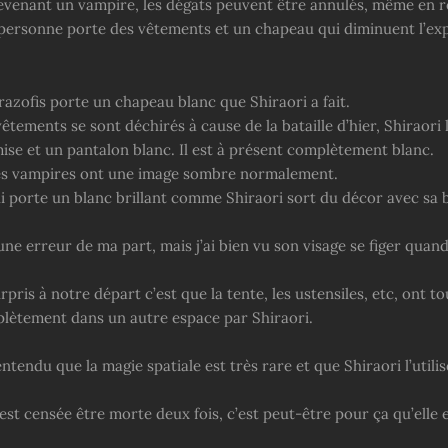
evenant un vampire, les dégâts peuvent être annulés, même en r
a personne porte des vêtements et un chapeau qui diminuent l’ex
azofis porte un chapeau blanc que Shiraori a fait.
êtements se sont déchirés à cause de la bataille d’hier, Shiraori l
ise et un pantalon blanc. Il est à présent complètement blanc.
es vampires ont une image sombre normalement.
i porte un blanc brillant comme Shiraori sort du décor avec sa b
une erreur de ma part, mais j’ai bien vu son visage se figer quand 
rpris à notre départ c’est que la tente, les ustensiles, etc, ont to
lètement dans un autre espace par Shiraori.
entendu que la magie spatiale est très rare et que Shiraori l’utili
est censée être morte deux fois, c’est peut-être pour ça qu’elle 