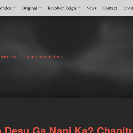
Mondes
Original
Revolver Reign
News
Contact
Droit
criture et Traduction amateur
 Desu Ga Nani Ka? Chapitr