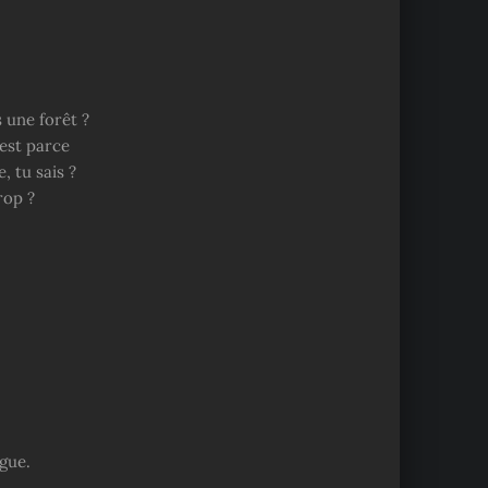
 une forêt ?
’est parce
 tu sais ?
rop ?
igue.