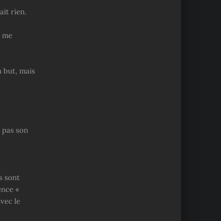
it rien.
e me
n but, mais
t pas son
s sont
ence «
vec le