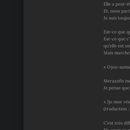
Elle a peut-
Et, nous par
Je suis tou
Est-ce que q
Est-ce que c
qu’elle est u
Mais marcher
« Ojou-sama,
Merazofis me
Je pense que 
« Jje mne vès
(traduction :
C’est très di
Du coup ce qu