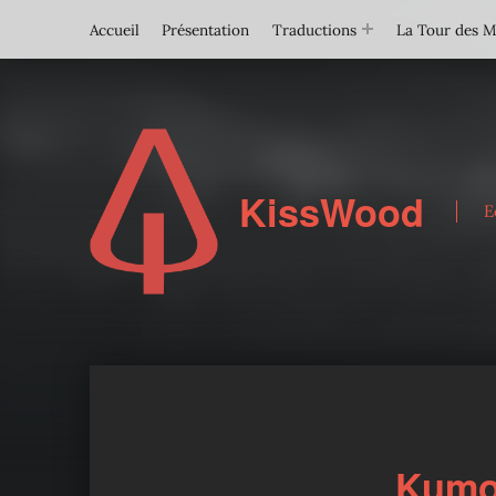
Accueil
Présentation
Traductions
La Tour des 
KissWood
E
Kumo