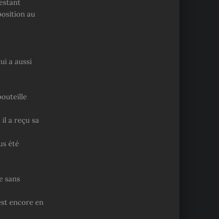
estant
position au
ui a aussi
outeille
il a reçu sa
us été
se sans
est encore en