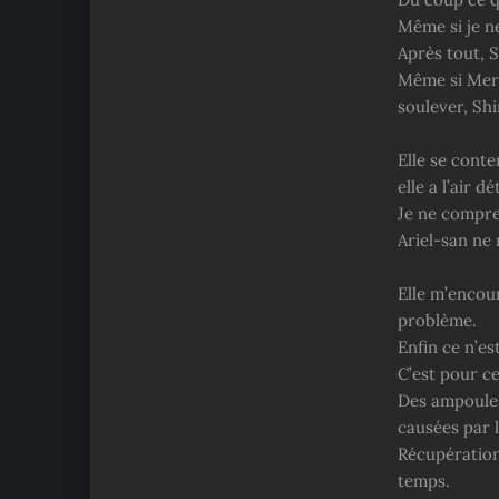
Même si je ne
Après tout, S
Même si Mera
soulever, Shi
Elle se cont
elle a l’air
Je ne compre
Ariel-san ne 
Elle m’encour
problème.
Enfin ce n’e
C’est pour ce
Des ampoules
causées par l
Récupération 
temps.