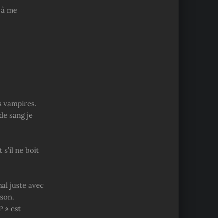
 à me
es vampires.
de sang je
 s’il ne boit
al juste avec
ison.
 » est