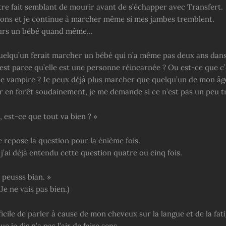
être fait semblant de mourir avant de s’échapper avec Transfert.
tons et je continue à marcher même si mes jambes tremblent.
jours un bébé quand même…
uelqu’un ferait marcher un bébé qui n’a même pas deux ans dans
’est parce qu’elle est une personne réincarnée ? Ou est-ce que c
ne vampire ? Je peux déjà plus marcher que quelqu’un de mon âge,
 en forêt soudainement, je me demande si ce n’est pas un peu t
 est-ce que tout va bien ? »
 repose la question pour la énième fois.
j’ai déjà entendu cette question quatre ou cinq fois.
 peusss bian. »
 Je ne vais pas bien.)
fficile de parler à cause de mon cheveux sur la langue et de la fat
e je dis n’a pas l’air de faire sens.