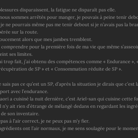
lessures disparaissent, la fatigue ne disparaît pas elle.
ous sommes arrêtés pour manger, je pouvais à peine tenir debo
 je ne pourrais même pas me tenir debout si je n’avais pas la br
pérée sur la route.
doucement alors que mes jambes tremblent.
le comprendre pour la première fois de ma vie que même s’asseoir 
int ses limites.
ai trop fait, j’ai obtenu des compétences comme « Endurance », « 
 récupération de SP » et « Consommation réduite de SP ».
 sais pas ce qu’est un SP, d’après la situation je dirais que c’est 
pport avec l’endurance.
ori a cuisiné la nuit dernière, c’est Ariel-san qui cuisine cette fo
’il n’y ait rien d’étrange de mélangé dedans en regardant les ingr
 de son inventaire.
pas à l’air correct, je ne peux pas m’y fier.
ingrédients ont l’air normaux, je me sens soulagée pour le momen