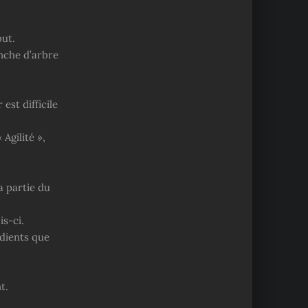
ut.
anche d’arbre
est difficile
Agilité »,
la partie du
is-ci.
édients que
t.