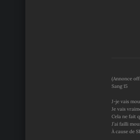
(Annonce offi
Sang 15
J-je vais mou
Je vais vraim
Cela ne fait 
J’ai failli mo
À cause de Sh