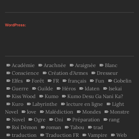
WordPress:
Académie
Arachnée
Araignée
Blanc
Conscience
Création d'Armes
Dresseur
Elfes
Forêt
FR
français
Fun
Gobelin
Guerre
Guilde
Héros
Idaten
Isekai
Kiss Wood
Kumo
Kumo Desu Ga Nani Ka?
Kuro
Labyrinthe
lecture en ligne
Light
Novel
love
Malédiction
Mondes
Monstre
Novel
Ogre
Oni
Préparation
rang
Roi Démon
roman
Tabou
trad
traduction
Traduction FR
Vampire
Web