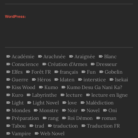
WordPress:
Académie
Arachnée
Araignée
Blanc
Conscience
Création d'Armes
Dresseur
Elfes
Forêt FR
français
Fun
Gobelin
Guerre
Héros
Idaten
interstice
Isekai
Kiss Wood
Kumo
Kumo Desu Ga Nani Ka?
Kuro
Labyrinthe
lecture
lecture en ligne
Light
Light Novel
love
Malédiction
Mondes
Monstre
Noir
Novel
Oni
Préparation
rang
Roi Démon
roman
Tabou
trad
traduction
Traduction FR
Vampire
Web Novel