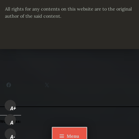
All rights for any contents on this website are to the original
author of the said content.
Partager :
Facebook
X
A+
WordPress:
A
Menu
A-