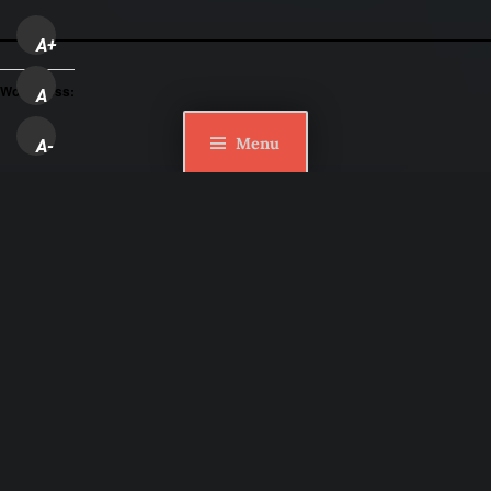
A+
WordPress:
A
Menu
A-