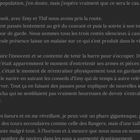
population, j’en doute, mais j’espère vraiment que ce sera le cas.
 soit, avec Emy et Thif nous avons pris la route.
est passée lentement au gré du courant et puis la soirée à son t
our de garde. Nous sommes tous les trois restés silencieux à cau
eule présence laisse un malaise sur ce qui s’est produit dans le vi
aire l’innocent et se contente de tenir la barre pour s’occuper. 
 c’était apparemment le moment d’entretenir ses armes et pièces
 c’était le moment de m’entraîner physiquement tout en garda
 le navire en suivant les conseils d’Emy qui de temps à autre relè
ver. Tout ça en faisant des pauses pour expliquer de nouvelles i
Micha qui ne semblaient pas vraiment heureuses de devoir s’ent
r.
 lueurs et en me réveillant, je peux voir un phare gigantesque, 
 des tours secondaires comme celle des Rangers, mais d’une tail
nte malgré tout. À l’horizon et à mesure que nous nous en som
 nombre de navires dans les eaux a augmenté drastiquement.