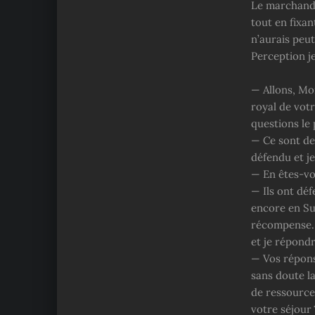
Le marchand 
tout en fixa
n’aurais peut
Perception j
— Allons, Mo
royal de vot
questions le 
— Ce sont de
défendu et j
— En êtes-vou
— Ils ont déf
encore en Sul
récompense. I
et je répondr
— Vos répons
sans doute la
de ressource
votre séjour