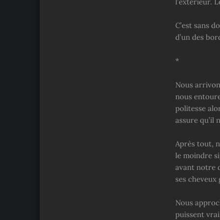
l’extérieur. 
C’est sans d
d’un des bor
*
Nous arrivon
nous entoure
politesse al
assure qu’il 
Après tout, 
le moindre si
avant notre d
ses cheveux g
Nous approch
puissent vrai