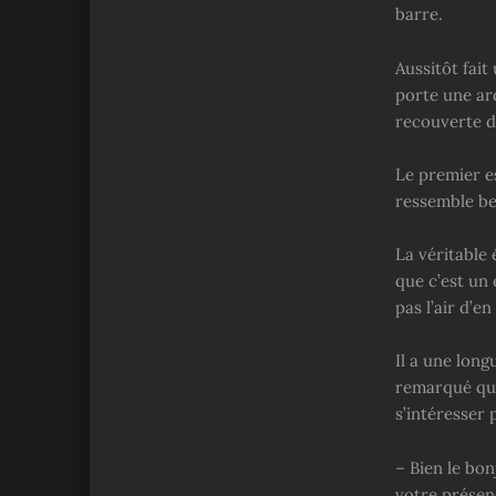
barre.
Aussitôt fai
porte une ard
recouverte d’
Le premier es
ressemble be
La véritable
que c’est un 
pas l’air d’e
Il a une long
remarqué que 
s’intéresser p
– Bien le bon
votre présen