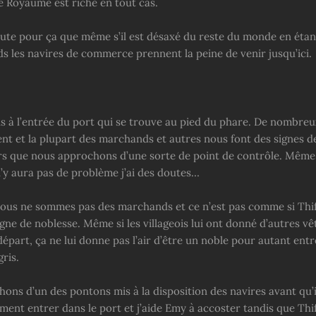
Le Royaume est riche en tout cas.
oute pour ça que même s’il est désaxé du reste du monde en éta
ds les navires de commerce prennent la peine de venir jusqu’ici.
s à l’entrée du port qui se trouve au pied du phare. De nombreu
nt et la plupart des marchands et autres nous font des signes d
ors que nous approchons d’une sorte de point de contrôle. Même 
n’y aura pas de problème j’ai des doutes…
nous ne sommes pas des marchands et ce n’est pas comme si Thif 
gne de noblesse. Même si les villageois lui ont donné d’autres v
épart, ça ne lui donne pas l’air d’être un noble pour autant entr
ris.
ons d’un des pontons mis à la disposition des navires avant qu’i
ment entrer dans le port et j’aide Emy à accoster tandis que Thif