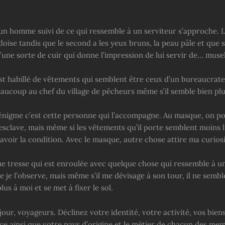
t un homme suivi de ce qui ressemble à un serviteur s’approche. 
oise tandis que le second a les yeux bruns, la peau pâle et que 
une sorte de cuir qui donne l’impression de lui servir de… musel
t habillé de vêtements qui semblent être ceux d’un bureaucrate r
aucoup au chef du village de pêcheurs même s’il semble bien plu
 énigme c’est cette personne qui l’accompagne. Au masque, on po
esclave, mais même si les vêtements qu’il porte semblent moins l
n avoir la condition. Avec le masque, autre chose attire ma curiosi
ue tresse qui est enroulée avec quelque chose qui ressemble à un fi
je l’observe, mais même s’il me dévisage à son tour, il ne sembl
lus à moi et se met à fixer le sol.
jour, voyageurs. Déclinez votre identité, votre activité, vos biens
ce ainsi que votre pays d’origine et le métier de chacun des me