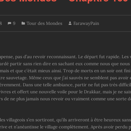
18
9
Tour des Mondes
FarawayPain
ense, pas d’au revoir reconnaissant. Le départ fut rapide. Les v
ardé partir sans rien dire en sachant eux comme nous que nous
mais et que c’était mieux ainsi. Trop de morts en un soir ont fini
tre sauvetage. Même ceux que j’ai sauvés ne semblent pas avoir 
éremment. Dans une telle ambiance, partir ne fut pas très difficil
ivres et offert une nouvelle voile pour le Drakkar, mais je ne sais
rs de ne plus jamais nous revoir ou vraiment comme une sorte d
les villageois s’en sortiront, qu’ils arriveront à être heureux san
ive et n’anéantisse le village complètement. Après avoir perdu p