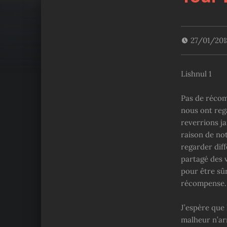
27/01/20
Lishnul 1
Pas de récomp
nous ont reg
reverrions ja
raison de no
regarder diff
partagé des v
pour être sû
récompense.
J’espère que 
malheur n’arr