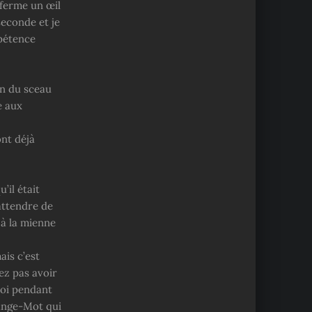
 ferme un œil
seconde et je
mpétence
on du sceau
e aux
nt déjà
’il était
 attendre de
 à la mienne
is c’est
ez pas avoir
moi pendant
ange-Mot qui