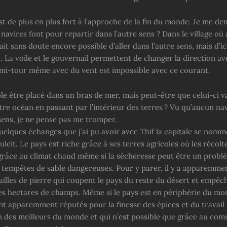
st de plus en plus fort à l’approche de la fin du monde. Je me d
avires font pour repartir dans l’autre sens ? Dans le village où 
tait sans doute encore possible d’aller dans l’autre sens, mais d’ici
 La voile et le gouvernail permettent de changer la direction ave
emi-tour même avec du vent est impossible avec ce courant.
e être placé dans un bras de mer, mais peut-être que celui-ci va
tre océan en passant par l’intérieur des terres ? Vu qu’aucun na
 sens, je ne pense pas me tromper.
uelques échanges que j’ai pu avoir avec Thif la capitale se nomm
leit. Le pays est riche grâce à ses terres agricoles où les récolt
râce au climat chaud même si la sécheresse peut être un probl
s tempêtes de sable dangereuses. Pour y parer, il y a apparemme
illes de pierre qui coupent le pays du reste du désert et empêch
les hectares de champs. Même si le pays est en périphérie du mo
nt apparemment réputés pour la finesse des épices et du travail 
’un des meilleurs du monde et qui n’est possible que grâce au co