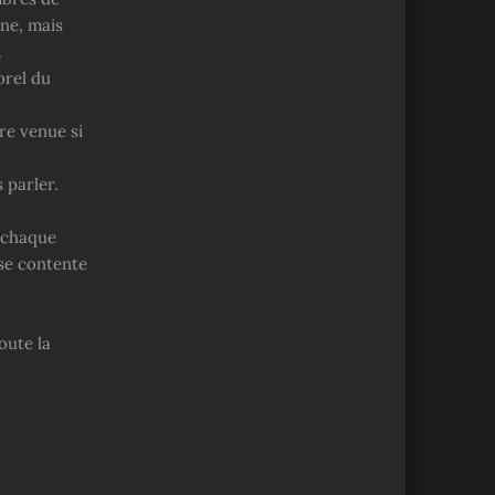
une, mais
.
orel du
tre venue si
 parler.
à chaque
 se contente
oute la