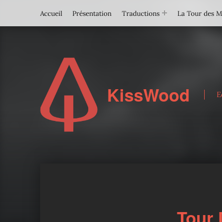
Accueil
Présentation
Traductions
La Tour des 
KissWood
E
Tour 