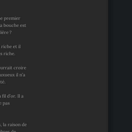
Le premier
sa bouche est
ière ?
iche et il
s riche.
urrait croire
uxueux il n’a
té.
l d’or. Il a
e pas
, la raison de
mbres de