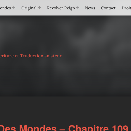
Mondes
Original
Revolver Reign
News
Contact
Droit
criture et Traduction amateur
Des Mondes – Chapitre 109