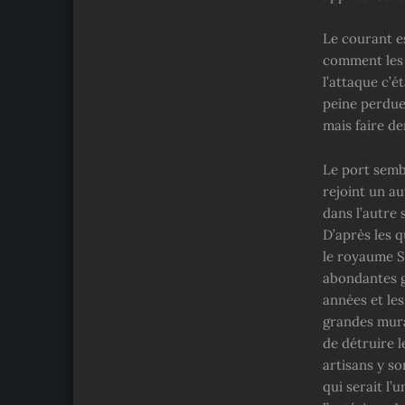
Le courant e
comment les n
l’attaque c’é
peine perdue.
mais faire d
Le port sembl
rejoint un au
dans l’autre
D’après les q
le royaume Su
abondantes g
années et le
grandes mura
de détruire 
artisans y so
qui serait l