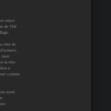
our entre
se de Thif
llage.
Du côté de
 d’armure.
nt mon
ve la tête
dées à
raîner comme
pas aussi
le
mes