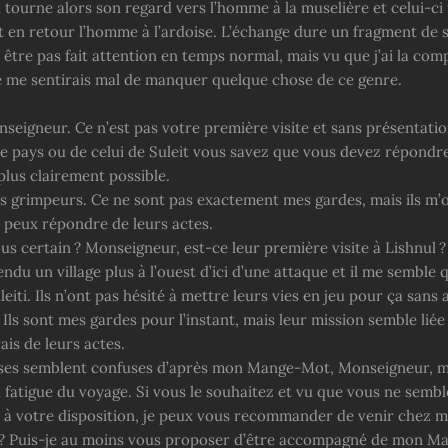
tourne alors son regard vers l’homme à la muselière et celui-ci
nt en retour l’homme à l’ardoise. L’échange dure un fragment de 
 être pas fait attention en temps normal, mais vu que j’ai la co
e me sentirais mal de manquer quelque chose de ce genre.
nseigneur. Ce n’est pas votre première visite et sans présentati
re pays ou de celui de Suleit vous savez que vous devez répondr
plus clairement possible.
s grimpeurs. Ce ne sont pas exactement mes gardes, mais ils m’o
e peux répondre de leurs actes.
s certain ? Monseigneur, est-ce leur première visite à Lishnul ?
endu un village plus à l’ouest d’ici d’une attaque et il me semble qu
eiti. Ils n’ont pas hésité à mettre leurs vies en jeu pour ça sans
ls sont mes gardes pour l’instant, mais leur mission semble liée
ais de leurs actes.
es semblent confuses d’après mon Mange-Mot, Monseigneur, ma
 fatigue du voyage. Si vous le souhaitez et vu que vous ne sembl
 à votre disposition, je peux vous recommander de venir chez 
 ? Puis-je au moins vous proposer d’être accompagné de mon M