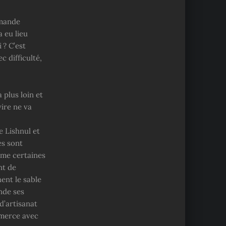
emande
a eu lieu
 ? C’est
c difficulté,
 plus loin et
vire ne va
e Lishnul et
es sont
ème certaines
nt de
ent le sable
nde ses
d’artisanat
mmerce avec