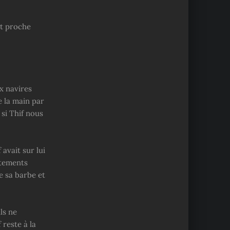
nt proche
x navires
e la main par
si Thif nous
avait sur lui
êtements
e sa barbe et
ls ne
 reste à la