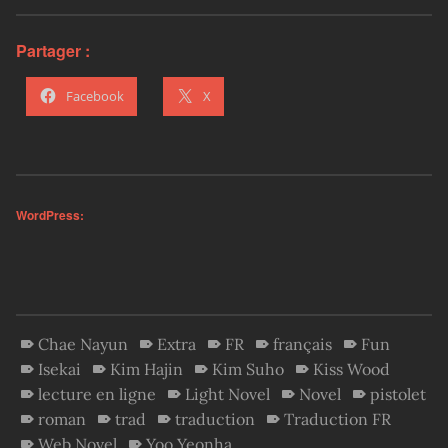
Partager :
Facebook
X
WordPress:
Chae Nayun
Extra
FR
français
Fun
Isekai
Kim Hajin
Kim Suho
Kiss Wood
lecture en ligne
Light Novel
Novel
pistolet
roman
trad
traduction
Traduction FR
Web Novel
Yoo Yeonha