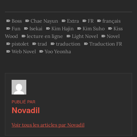
Boss
Chae Nayun
Extra
FR
français
Fun
Isekai
Kim Hajin
Kim Suho
Kiss
Wood
lecture en ligne
Light Novel
Novel
pistolet
trad
traduction
Traduction FR
Web Novel
Yoo Yeonha
PUBLIÉ PAR
Novadil
Voir tous les articles par Novadil
Skip back to main navigation