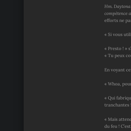
Hm. Daytona é
compétence ai
efforts ne pa
« Si vous ut
« Presto ! » 
« Tu peux co
En voyant cel
« Whoa, pour 
« Qui fabriq
tranchantes !
« Mais attend
du feu ! C’est