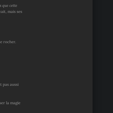
 que cette
yait, mais ses
le rocher.
t pas aussi
iser la magie