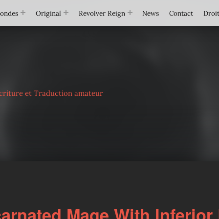
Mondes
Original
Revolver Reign
News
Contact
Droit
criture et Traduction amateur
arnated Mage With Inferior