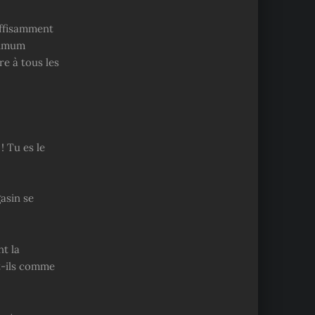
suffisamment
aximum
re à tous les
! Tu es le
gasin se
nt la
t-ils comme