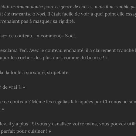
tait vraiment douée pour ce genre de choses, mais il ne semble pas
t été transmise à Noel.
Il était facile de voir à quel point elle essa
rvenaient pas à masquer sa rigidité.
ilisez ce couteau… » commença Noel.
s’exclama Ted. Avec le couteau enchanté, il a clairement tranché 
uper les rochers les plus durs comme du beurre ! »
a, la foule a sursauté, stupéfaite.
de vrai ?! »
ue ce couteau ? Même les regalias fabriquées par Chronos ne son
 »
ez, il y a plus ! Si vous y canalisez votre mana, vous pouvez util
 parfait pour cuisiner ! »