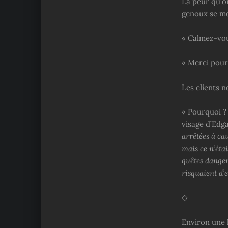
La peur qu’on
genoux se me
« Calmez-vous
« Merci pour 
Les clients 
« Pourquoi ?
visage d’Edg
arrêtées à ca
mais ce n’éta
quêtes dangere
risquaient d’
◇
Environ une h