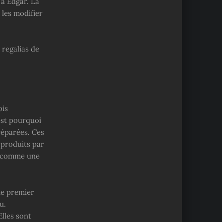
 à Edgar. La
e les modifier
 regalias de
ois
est pourquoi
 réparées. Ces
s produits par
it comme une
 le premier
u.
lles sont