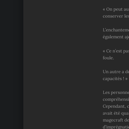
« On peut aus
conserver les
L’enchantemen
également ajo
« Ce n’est pa
foule.
Un autre a dé
capacités ! »
Les personnes
compréhensibl
Cependant, c
avait été qua
magecraft de 
d’imprégnati