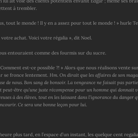
 lui ait volé des clients potentiels envahit Edgar ; même ses bras
ttent à trembler.
, tout le monde ! Il y en a assez pour tout le monde ! » hurle Te
votre achat. Voici votre régalia », dit Noel.
nous entouraient comme des fourmis sur du sucre.
 Comment est-ce possible ?! » Alors que nous réalisons vente sur
ar se fronce lentement.
Hm. On dirait que les affaires de son maga
use de nous. Bon sang de bonsoir. La vengeance ne faisait pas parti
it peut-être qu’une juste récompense pour un homme qui donnait v
uses à des élèves, tout en les laissant dans l’ignorance du danger qu
encourir. Ce sera une bonne leçon pour lui.
eure plus tard, en l’espace d’un instant, les quelque cent regalia