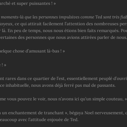
rché et super puissantes ! »
s moments-là que les personnes impulsives comme Ted sont très fiab
joyeux, ce qui attirait facilement l’attention des nombreuses pe
r là. En peu de temps, nous nous étions bien faits remarqués. Po
 certaines des personnes que nous avions attirées parler de nous
quelque chose d’amusant là-bas ! »
 ! »
nt rares dans ce quartier de l’est, essentiellement peuplé d’ouvr
ce inhabituelle, nous avons déjà ferré pas mal de passants.
e vous pouvez le voir, nous n’avons ici qu’un simple couteau, »
 a un enchantement de tranchant », bégaya Noel nerveusement, c
beaucoup avec l’attitude enjouée de Ted.