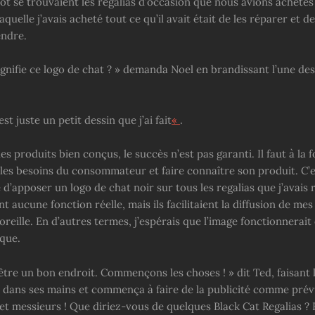
ot se trouvaient les regalias d’occasion que nous avions achetés
aquelle j’avais acheté tout ce qu’il avait était de les réparer et d
endre.
ignifie ce logo de chat ? » demanda Noel en brandissant l’une des
st juste un petit dessin que j’ai fait
«
.
 produits bien conçus, le succès n’est pas garanti. Il faut à la f
es besoins du consommateur et faire connaître son produit. C’
é d’apposer un logo de chat noir sur tous les regalias que j’avais
nt aucune fonction réelle, mais ils facilitaient la diffusion de me
oreille. En d’autres termes, j’espérais que l’image fonctionnera
que.
d’être un bon endroit. Commençons les choses ! » dit Ted, faisant
pa dans ses mains et commença à faire de la publicité comme prév
t messieurs ! Que diriez-vous de quelques Black Cat Regalias ? E