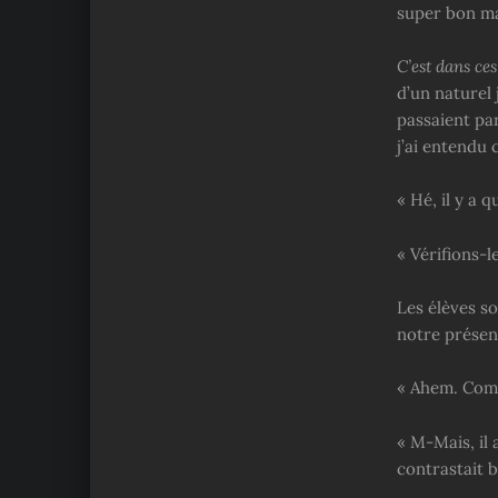
super bon ma
C’est dans ce
d’un naturel 
passaient pa
j’ai entendu
« Hé, il y a 
« Vérifions-le
Les élèves so
notre présen
« Ahem. Comm
« M-Mais, il
contrastait 