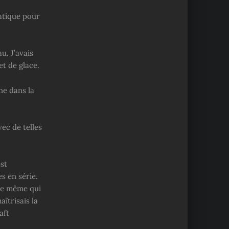
ratique pour
u. J’avais
et de glace.
ne dans la
vec de telles
est
s en série.
nne même qui
îtrisais la
aft