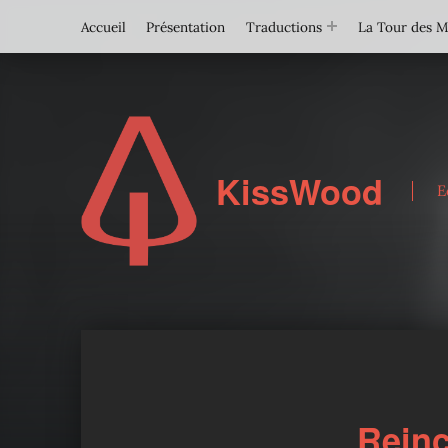
Accueil
Présentation
Traductions
La Tour des 
KissWood
E
Reinc