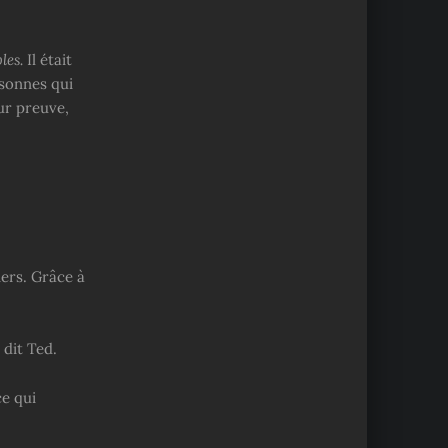
les.
Il était
rsonnes qui
ur preuve,
.
iers. Grâce à
 dit Ted.
e qui