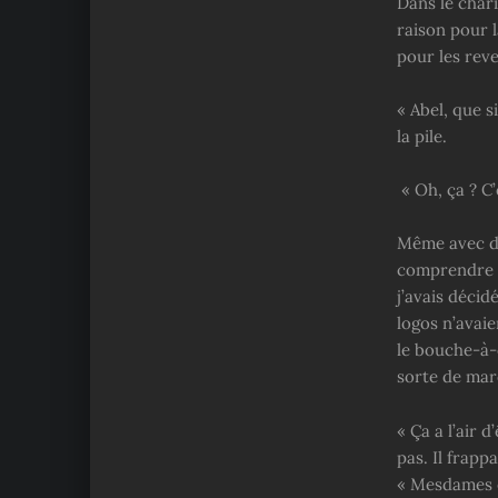
Dans le chari
raison pour l
pour les rev
« Abel, que s
la pile.
« Oh, ça ? C’e
Même avec des
comprendre l
j’avais décid
logos n’avaie
le bouche-à-
sorte de mar
« Ça a l’air 
pas. Il frap
« Mesdames e