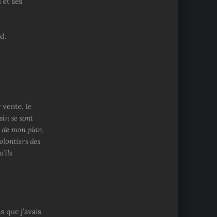
 et ses
d.
 vente, le
sin se sont
e de mon plan,
olontiers des
’ils
s que j’avais