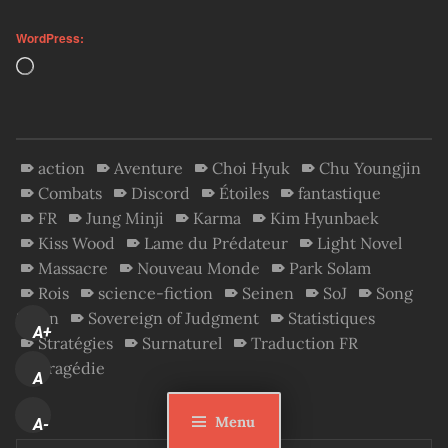
WordPress:
Loading…
action
Aventure
Choi Hyuk
Chu Youngjin
Combats
Discord
Étoiles
fantastique
FR
Jung Minji
Karma
Kim Hyunbaek
Kiss Wood
Lame du Prédateur
Light Novel
Massacre
Nouveau Monde
Park Solam
Rois
science-fiction
Seinen
SoJ
Song
Simin
Sovereign of Judgment
Statistiques
A+
Stratégies
Surnaturel
Traduction FR
Tragédie
A
Menu
A-