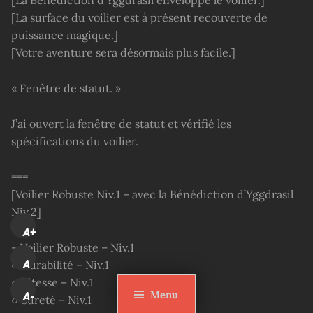
[La Bénédiction d’Yggdrasil enveloppe le voilier.]
[La surface du voilier est à présent recouverte de
puissance magique.]
[Votre aventure sera désormais plus facile.]
« Fenêtre de statut. »
J’ai ouvert la fenêtre de statut et vérifié les
spécifications du voilier.
===
[Voilier Robuste Niv.1 – avec la Bénédiction d’Yggdrasil
Niv.2]
A+
– Voilier Robuste – Niv.1
○ Durabilité – Niv.1
A
○ Vitesse – Niv.1
Menu
A-
○ Sûreté – Niv.1