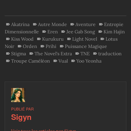
Akatrina
Autre Monde
Aventure
Entropie
Dimensionnelle
Eren
Jee Gab Song
Kim Hajin
Kiss Wood
Kurukuru
Light Novel
Lotus
Noir
Orden
Prihi
Puissance Magique
Stigma
The Novel's Extra
TNE
traduction
Troupe Caméléon
Vual
Yoo Yeonha
PUBLIÉ PAR
Sigyn
Voir tous les articles par Sigyn