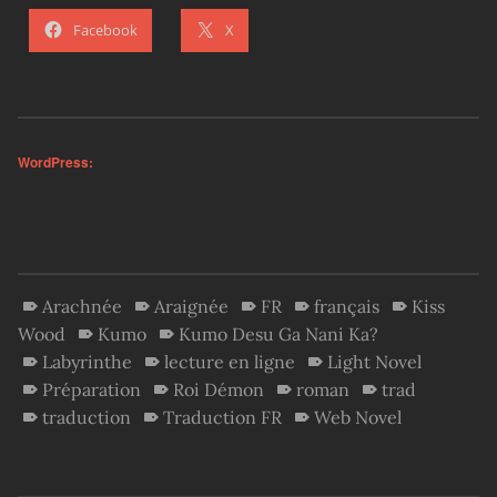
Facebook
X
WordPress:
Arachnée
Araignée
FR
français
Kiss
Wood
Kumo
Kumo Desu Ga Nani Ka?
Labyrinthe
lecture en ligne
Light Novel
Préparation
Roi Démon
roman
trad
traduction
Traduction FR
Web Novel