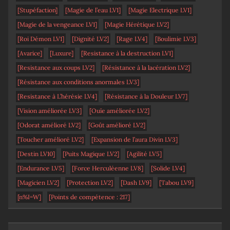
[Stupéfaction]
[Magie de l’eau LV1]
[Magie Electrique LV1]
[Magie de la vengeance LV1]
[Magie Hérétique LV2]
[Roi Démon LV1]
[Dignité LV2]
[Rage LV4]
[Boulimie LV3]
[Avarice]
[Luxure]
[Resistance à la destruction LV1]
[Resistance aux coups LV2]
[Résistance à la lacération LV2]
[Résistance aux conditions anormales LV3]
[Resistance à L’hérésie LV4]
[Résistance à la Douleur LV7]
[Vision améliorée LV3]
[Ouïe améliorée LV2]
[Odorat amélioré LV2]
[Goût amélioré LV2]
[Toucher amélioré LV2]
[Expansion de l’aura Divin LV3]
[Destin LV10]
[Puits Magique LV2]
[Agilité LV5]
[Endurance LV5]
[Force Herculéenne LV8]
[Solide LV4]
[Magicien LV2]
[Protection LV2]
[Dash LV9]
[Tabou LV9]
[n%I=W]
[Points de compétence : 217]