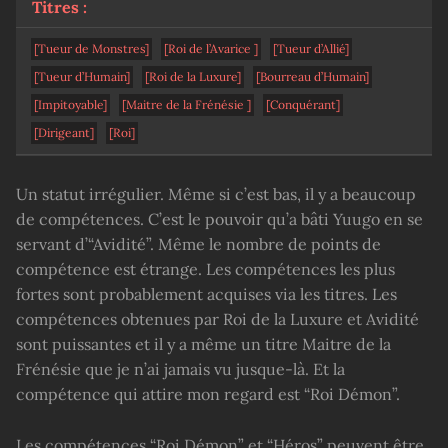
Titres :
[Tueur de Monstres]
[Roi de l’Avarice ]
[Tueur d’Allié]
[Tueur d’Humain]
[Roi de la Luxure]
[Bourreau d’Humain]
[Impitoyable]
[Maitre de la Frénésie ]
[Conquérant]
[Dirigeant]
[Roi]
Un statut irrégulier. Même si c’est bas, il y a beaucoup
de compétences. C’est le pouvoir qu’a bâti Yuugo en se
servant d’“Avidité”. Même le nombre de points de
compétence est étrange. Les compétences les plus
fortes sont probablement acquises via les titres. Les
compétences obtenues par Roi de la Luxure et Avidité
sont puissantes et il y a même un titre Maitre de la
Frénésie que je n’ai jamais vu jusque-là. Et la
compétence qui attire mon regard est “Roi Démon”.
Les compétences “Roi Démon” et “Héros” peuvent être