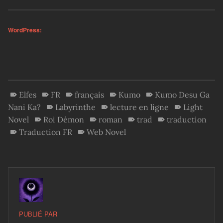
WordPress:
Elfes
FR
français
Kumo
Kumo Desu Ga
Nani Ka?
Labyrinthe
lecture en ligne
Light
Novel
Roi Démon
roman
trad
traduction
Traduction FR
Web Novel
PUBLIÉ PAR