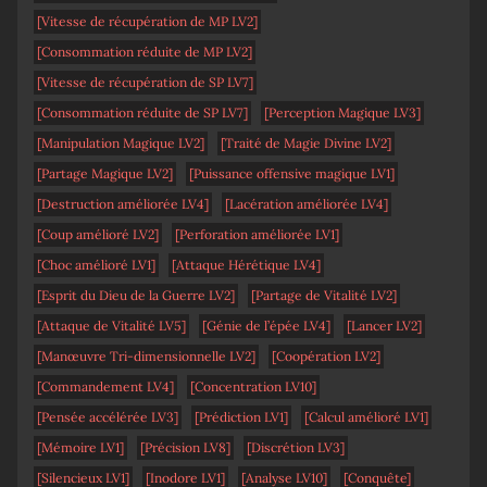
[Vitesse de récupération de MP LV2]
[Consommation réduite de MP LV2]
[Vitesse de récupération de SP LV7]
[Consommation réduite de SP LV7]
[Perception Magique LV3]
[Manipulation Magique LV2]
[Traité de Magie Divine LV2]
[Partage Magique LV2]
[Puissance offensive magique LV1]
[Destruction améliorée LV4]
[Lacération améliorée LV4]
[Coup amélioré LV2]
[Perforation améliorée LV1]
[Choc amélioré LV1]
[Attaque Hérétique LV4]
[Esprit du Dieu de la Guerre LV2]
[Partage de Vitalité LV2]
[Attaque de Vitalité LV5]
[Génie de l’épée LV4]
[Lancer LV2]
[Manœuvre Tri-dimensionnelle LV2]
[Coopération LV2]
[Commandement LV4]
[Concentration LV10]
[Pensée accélérée LV3]
[Prédiction LV1]
[Calcul amélioré LV1]
[Mémoire LV1]
[Précision LV8]
[Discrétion LV3]
[Silencieux LV1]
[Inodore LV1]
[Analyse LV10]
[Conquête]