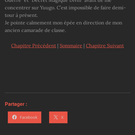
Guerre” et “Décret Magique Divin” avant de me
concentrer sur Yuugo. C’est impossible de faire demi-
tour à présent.
Je pointe calmement mon épée en direction de mon
ancien camarade de classe.
Chapitre Précédent
|
Sommaire
|
Chapitre Suivant
Partager :
Facebook
X