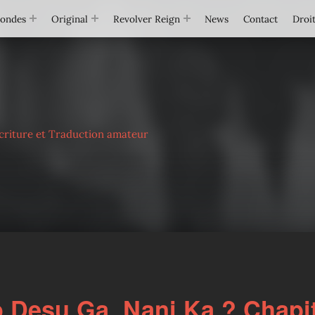
Mondes
Original
Revolver Reign
News
Contact
Droit
criture et Traduction amateur
Desu Ga, Nani Ka ? Chapi