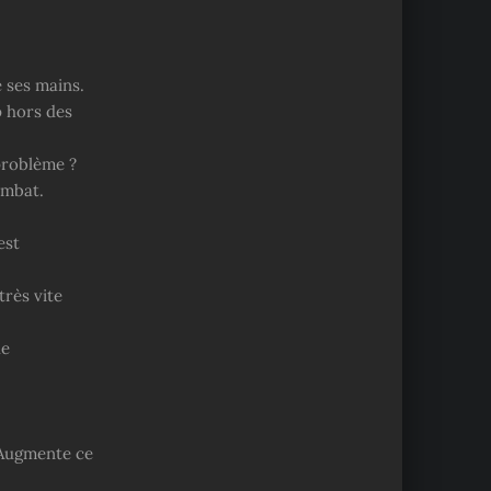
 ses mains.
p hors des
problème ?
ombat.
est
très vite
ue
 Augmente ce