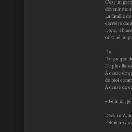
C’est un garç
devenir mon 
La famille de
carrière dans
Donc, il bais
obstiné au po
Hu.
Il n’y a que 
De plus ils s
À cause de ça
de moi comm
À cause de ça
« Felmina, je
Déclare Wald
Felmina-san é