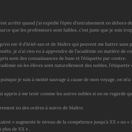
est arrêté quand j’ai expédié l’épée d’entraînement en dehors de
parce que les professeurs sont faibles, c’est juste que je suis tro
u’en est-il d’Ariel-san et de Maître qui peuvent me battre sans 
nnête, je n’ai rien eu à apprendre de l’académie en matière de c
ppris sont des connaissances de base et l’étiquette par contre.
adémie où les élèves sont naturellement des nobles, l’étiquette 
puisque je suis à moitié sauvage à cause de mon voyage, on m’a 
’ai appris à me tenir comme les autres nobles si on ne regarde q
ièrement eu des ordres à suivre de Maître.
taient « augmente le niveau de la compétence jusqu’à XX » ou «
à plus de XX » .