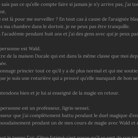
sais pas ce qu’elle compte faire si jamais je n’y arrive pas, j’ai tou
nt.
e est là pour me surveiller ? En tout cas à cause de l’araignée bl
s ma chambre dans le dortoir, je ne peux pas être tranquille.
 à l’académie pendant huit ans et j’ai des gens avec qui je peux par
personne est Wald.
tre de la maison Ducale qui est dans la même classe que moi depu
née.
onnage princier tout ce qu’il y a de plus normal et qui me soutie
ue je suis une roturière qui a prouvé qu’elle manquait de bon se
endons bien et je lui ai enseigné de la magie en retour.
personne est un professeur, Jigris-sensei.
fesseur que j’ai complètement battu pendant le duel magique d’e
u soudainement pendant un de mes cours de magie avec Wald et d
out le temps l’air d’être fatigué c’est parce qu’il se sert de son t