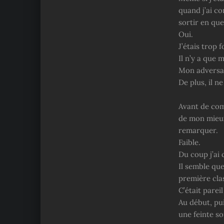
quand j’ai co
sortir en que
Oui.
J’étais trop f
Il n’y a que 
Mon adversair
De plus, il ne
Avant de comm
de mon mieux
remarquer.
Faible.
Du coup j’ai 
Il semble que
première cla
C’était parei
Au début, pui
une feinte so