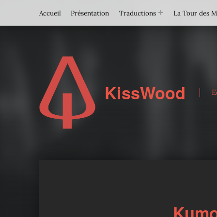
Accueil
Présentation
Traductions
La Tour des 
KissWood
E
Kumo 