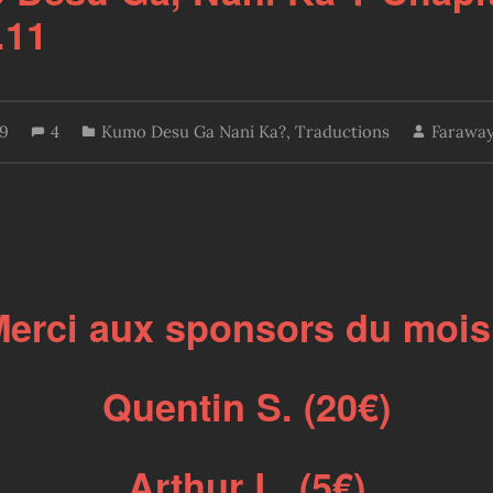
.11
19
4
Kumo Desu Ga Nani Ka?
,
Traductions
Faraway
erci aux sponsors du mois
Quentin S. (20€)
Arthur L. (5€)