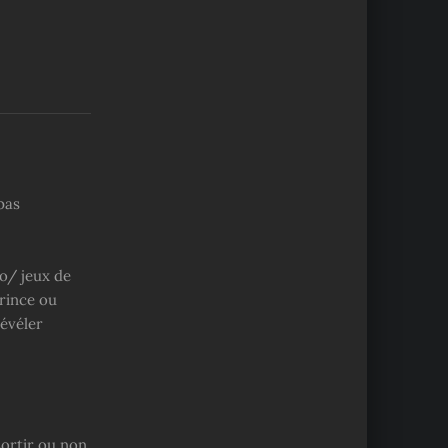
pas
jo/ jeux de
prince ou
révéler
sortir ou non