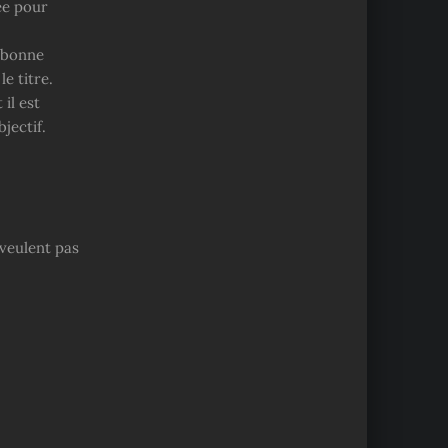
hée pour
e bonne
e titre.
il est
jectif.
 veulent pas