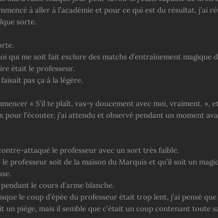
mmencé à aller à l’académie et pour ce qui est du résultat, j’ai ré
lque sorte.
orte.
moi qui me soit fait exclure des matchs d’entraînement magique de
e était le professeur.
 faisait pas ça à la légère.
encer « S’il te plaît, vas-y doucement avec moi, vraiment. », et
 pour l’écouter, j’ai attendu et observé pendant un moment ava
contre-attaqué le professeur avec un sort très faible.
 le professeur soit de la maison du Marquis et qu’il soit un magi
sse.
l pendant le cours d’arme blanche.
sque le coup d’épée du professeur était trop lent, j’ai pensé que c
it un piège, mais il semble que c’était un coup contenant toute s