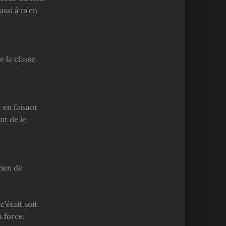
ussi à m’en
 la classe.
 en faisant
nt de le
cien de
’était soit
a force.