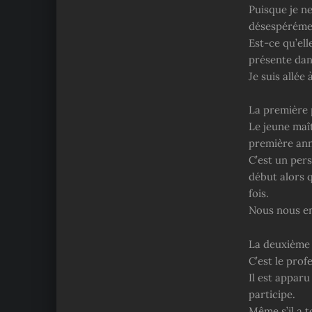
Puisque je ne 
désespéréme
Est-ce qu’ell
présente dan
Je suis allée
La première 
Le jeune maî
première an
C’est un pers
début alors q
fois.
Nous nous ent
La deuxième 
C’est le pro
Il est appar
participe.
Même s’il a t