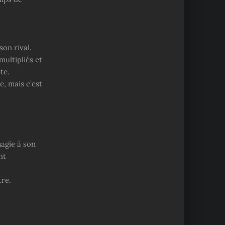
on rival.
multipliés et
te.
e, mais c’est
magie à son
nt
tre.