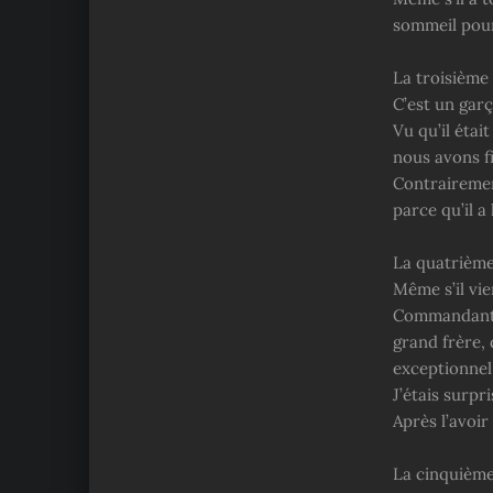
sommeil pour
La troisième
C’est un gar
Vu qu’il étai
nous avons f
Contrairement
parce qu’il a
La quatrième
Même s’il vie
Commandant de
grand frère,
exceptionnel
J’étais surp
Après l’avoir
La cinquième