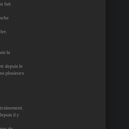
t fait
anche
ler.
is la
nt depuis le
ns plusieurs
ntraînement.
epuis il y
emps de