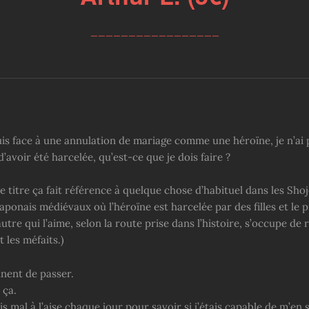
_________________
uis face à une annulation de mariage comme une héroïne, je n’ai 
d’avoir été harcelée, qu’est-ce que je dois faire ?
le titre ça fait référence à quelque chose d’habituel dans les Sho
japonais médiévaux où l’héroïne est harcelée par des filles et le 
utre qui l’aime, selon la route prise dans l’histoire, s’occupe de 
 les méfaits.)
nnent de passer.
 ça.
is mal à l’aise chaque jour pour savoir si j’étais capable de m’en 