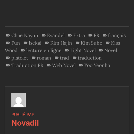
Chae Nayun
Evandel
Extra
FR
français
Fun
Isekai
Kim Hajin
Kim Suho
Kiss
Wood
lecture en ligne
Light Novel
Novel
pistolet
roman
trad
traduction
Traduction FR
Web Novel
Yoo Yeonha
PUBLIÉ PAR
Novadil