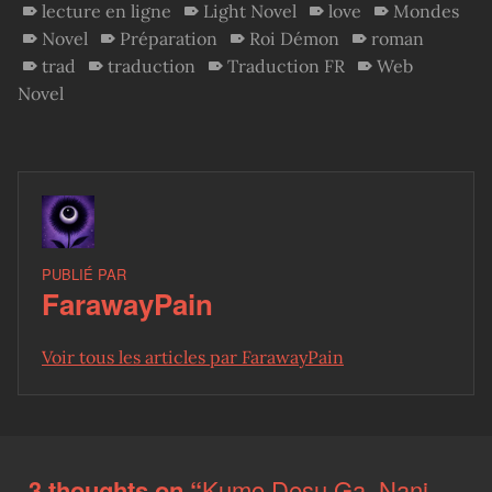
lecture en ligne
Light Novel
love
Mondes
Novel
Préparation
Roi Démon
roman
trad
traduction
Traduction FR
Web
Novel
PUBLIÉ PAR
FarawayPain
Voir tous les articles par FarawayPain
Skip back to main navigation
3 thoughts on “
Kumo Desu Ga, Nani