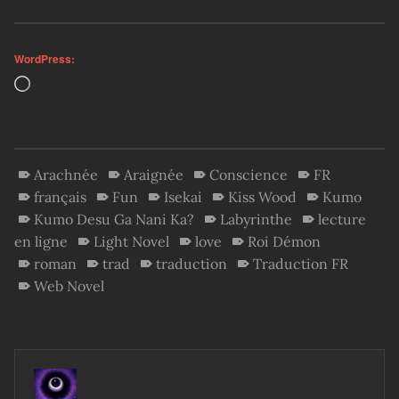
WordPress:
Loading…
Arachnée
Araignée
Conscience
FR
français
Fun
Isekai
Kiss Wood
Kumo
Kumo Desu Ga Nani Ka?
Labyrinthe
lecture
en ligne
Light Novel
love
Roi Démon
roman
trad
traduction
Traduction FR
Web Novel