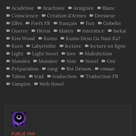
Académie
Arachnée
Araignée
Blanc
Conscience
Création d'Armes
Dresseur
Elfes
Forêt FR
français
Fun
Gobelin
Guerre
Héros
Idaten
interstice
Isekai
Kiss Wood
Kumo
Kumo Desu Ga Nani Ka?
Kuro
Labyrinthe
lecture
lecture en ligne
Light
Light Novel
love
Malédiction
Mondes
Monstre
Noir
Novel
Oni
Préparation
rang
Roi Démon
roman
Tabou
trad
traduction
Traduction FR
Vampire
Web Novel
PUBLIÉ PAR