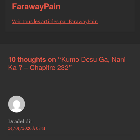
FarawayPain
Voir tous les articles par FarawayPain
Skip back to main navigation
10 thoughts on “
Kumo Desu Ga, Nani
Ka ? – Chapitre 232
”
Dradel
dit :
24/01/2020 À 08:41