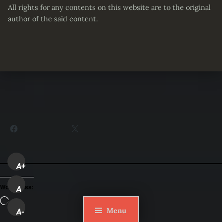
All rights for any contents on this website are to the original
author of the said content.
Partager :
Facebook
X
A+
WordPress:
A
Loading…
Menu
A-