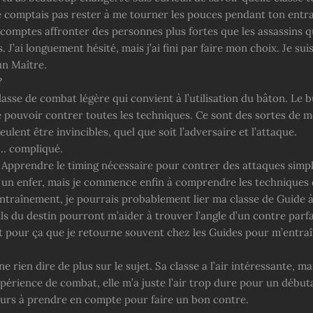
e comptais pas rester à me tourner les pouces pendant ton entr
u comptes affronter des personnes plus fortes que les assassins 
. J’ai longuement hésité, mais j’ai fini par faire mon choix. Je sui
un Maître.
?
lasse de combat légère qui convient à l’utilisation du bâton. Le b
e pouvoir contrer toutes les techniques. Ce sont des sortes de 
ulent être invincibles, quel que soit l’adversaire et l’attaque.
r… compliqué.
. Apprendre le timing nécessaire pour contrer des attaques simpl
 un enfer, mais je commence enfin à comprendre les techniques 
ntraînement, je pourrais probablement lier ma classe de Guide à 
ils du destin pourront m’aider à trouver l’angle d’un contre parfa
t pour ça que je retourne souvent chez les Guides pour m’entraî
ne rien dire de plus sur le sujet. Sa classe a l’air intéressante, ma
périence de combat, elle m’a juste l’air trop dure pour un débutan
eurs à prendre en compte pour faire un bon contre.