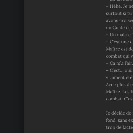
– Héhé. Je n
surtout si t
avons croisés
un Guide et 
– Un maître 
– C’est une c
Maître est d
combat qui ve
– Ça m’a l’ai
– C’est… oui
vraiment été
Avec plus d’e
Maître. Les f
combat. C’es
Je décide de 
fond, sans ex
trop de fact