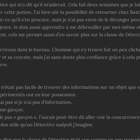
ive qui m’a dit qu’il m’aiderait. Cela fait deux semaines que je l
 cette potion. J’ai bien sûr la possibilité de retourner chez Bast
t-ce qu’il s’en procure, mais je n’ai pas envie de le déranger po
genre. Je dois aussi apprendre à me débrouiller par moi-même et
t, cela me permet aussi d’en savoir plus sur la classe de Détect
rrivons dans le bureau. L’homme qui s’y trouve fait un peu clich
 et sa cravate, mais j’ai sans doute plus confiance grâce à cela 
rre.
Ce n’était pas facile de trouver des informations sur un objet que 
périmentés ont en leur possession.
ai pas si je n’ai pas d’information.
lme garçon.
e pas « garçon ». J’aurais peut-être dû aller voir la concurrence
plus utile qu’un Détective malpoli j’imagine.
u dire que la classe de Détective était vue comme un peu trop ré