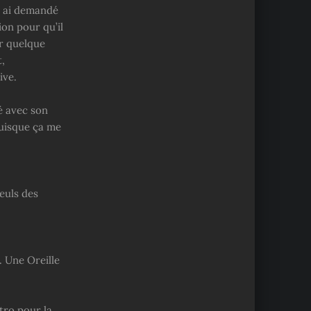
ui ai demandé
ion pour qu’il
ur quelque
,
ive.
é avec son
puisque ça me
seuls des
. Une Oreille
tro pour la