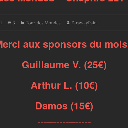
21
3
Tour des Mondes
FarawayPain
erci aux sponsors du mois
Guillaume V. (25€)
Arthur L. (10€)
Damos (15€)
_________________