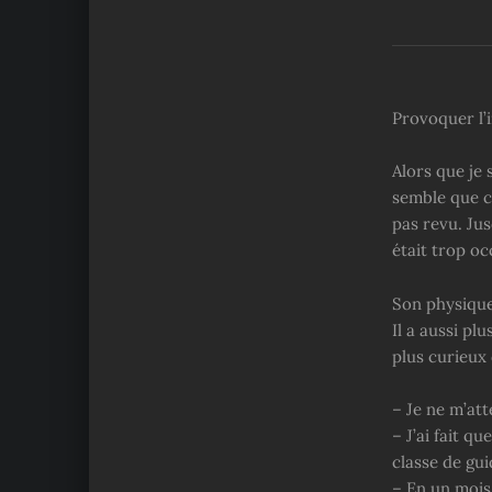
Provoquer l’
Alors que je 
semble que ce
pas revu. Jus
était trop o
Son physique 
Il a aussi plu
plus curieux 
– Je ne m’att
– J’ai fait q
classe de gui
– En un mois 