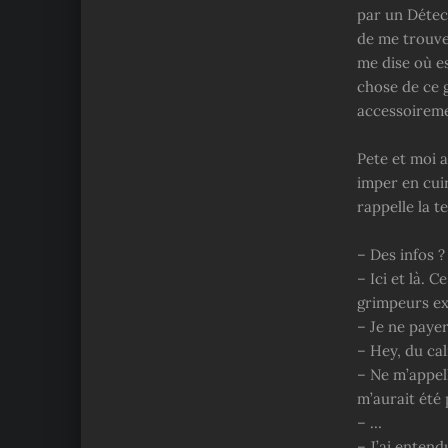
par un Détect
de me trouver
me dise où es
chose de ce 
accessoiremen
Pete et moi a
imper en cuir
rappelle la te
– Des infos ?
– Ici et là. 
grimpeurs ex
– Je ne payer
– Hey, du ca
– Ne m’appell
m’aurait été 
– …
– J’ai entend