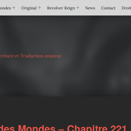
Mondes
Original
Revolver Reign
News
Contact
Droit
criture et Traduction amateur
des Mondes – Chapitre 221