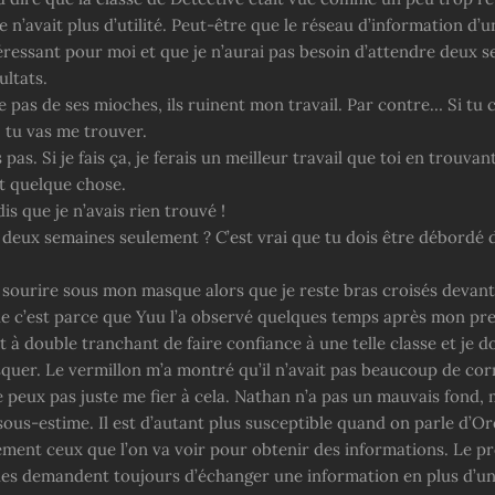
le n’avait plus d’utilité. Peut-être que le réseau d’information d’u
téressant pour moi et que je n’aurai pas besoin d’attendre deux 
ultats.
 pas de ses mioches, ils ruinent mon travail. Par contre… Si tu 
 tu vas me trouver.
 pas. Si je fais ça, je ferais un meilleur travail que toi en trouvan
t quelque chose.
dis que je n’avais rien trouvé !
 deux semaines seulement ? C’est vrai que tu dois être débordé d
 sourire sous mon masque alors que je reste bras croisés devant
ue c’est parce que Yuu l’a observé quelques temps après mon pr
t à double tranchant de faire confiance à une telle classe et je d
squer. Le vermillon m’a montré qu’il n’avait pas beaucoup de cor
ne peux pas juste me fier à cela. Nathan n’a pas un mauvais fond, m
sous-estime. Il est d’autant plus susceptible quand on parle d’Ore
ment ceux que l’on va voir pour obtenir des informations. Le pr
lles demandent toujours d’échanger une information en plus d’