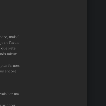
ndre, mais il
e ne l’avais
t que Pete
ends mieux.
 plus fermes.
suis encore
uvais lier ma
 as choisi.