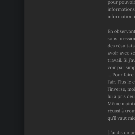
pour pouvoir
informations 
information i
En observant 
sous pression
des résultat
avoir avec se
travail. Si j
voir par simp
… Pour faire 
l’air. Plus l
l’inverse, mo
lui a pris de
Même mainten
réussi à trou
qu’il vaut mi
[J’ai dis un 