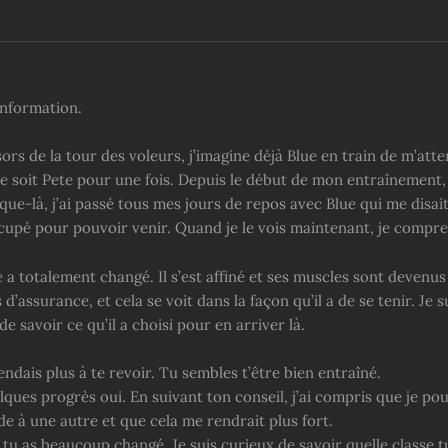
information.
sors de la tour des voleurs, j’imagine déjà Blue en train de m’atte
 soit Pete pour une fois. Depuis le début de mon entraînement, j
que-là, j’ai passé tous mes jours de repos avec Blue qui me disai
ccupé pour pouvoir venir. Quand je le vois maintenant, je compr
a totalement changé. Il s’est affiné et ses muscles sont devenus
s d’assurance, et cela se voit dans la façon qu’il a de se tenir. Je 
de savoir ce qu’il a choisi pour en arriver là.
endais plus à te revoir. Tu sembles t’être bien entraîné.
uelques progrès oui. En suivant ton conseil, j’ai compris que je po
de à une autre et que cela me rendrait plus fort.
tu as beaucoup changé. Je suis curieux de savoir quelle classe tu