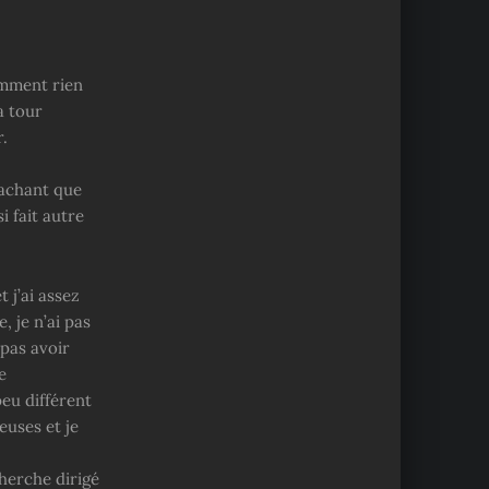
emment rien
a tour
r.
sachant que
i fait autre
t j’ai assez
, je n’ai pas
 pas avoir
e
eu différent
euses et je
herche dirigé