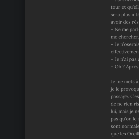
tour et qu’el
sera plus in
avoir des rés
– Ne me parle
me chercher,
– Je n’oserais
effectivemen
– Je n’ai pas 
– Oh ? Après
Je me mets à
je le provoq
passage. C’es
de ne rien ri
lui, mais je 
pas qu’on le 
sont normale
que les Orei