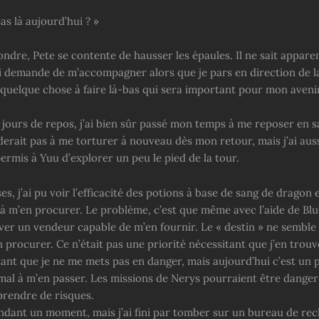
pas là aujourd’hui ? »
ndre, Pete se contente de hausser les épaules. Il ne sait appar
lui demande de m’accompagner alors que je pars en direction de l
i quelque chose à faire là-bas qui sera important pour mon aveni
jours de repos, j’ai bien sûr passé mon temps à me reposer en 
erait pas à me torturer à nouveau dès mon retour, mais j’ai auss
ermis à Yuu d’explorer un peu le pied de la tour.
es, j’ai pu voir l’efficacité des potions à base de sang de dragon e
à m’en procurer. Le problème, c’est que même avec l’aide de Blue
uver un vendeur capable de m’en fournir. Le « destin » ne semble
 procurer. Ce n’était pas une priorité nécessitant que j’en trouv
ant que je ne me mets pas en danger, mais aujourd’hui c’est un p
 mal à m’en passer. Les missions de Nerys pourraient être danger
prendre de risques.
pendant un moment, mais j’ai fini par tomber sur un bureau de rec