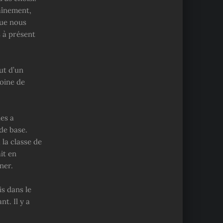
aînement,
que nous
s à présent
ut d’un
moine de
es a
de base.
la classe de
it en
ner.
is dans le
t. Il y a