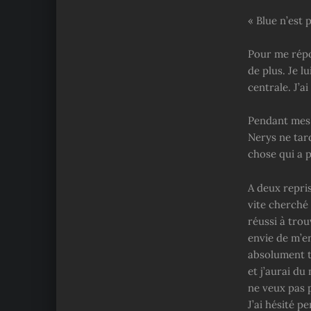
« Blue n’est 
Pour me répo
de plus. Je 
centrale. J’a
Pendant mes 
Nerys ne tard
chose qui a p
A deux repris
vite cherché 
réussi à tro
envie de m’en
absolument t
et j’aurai du
ne veux pas 
J’ai hésité 