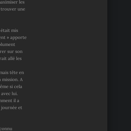
aximiser les
e trouver une
 était mis
ient » apporte
solument
trer sur son
ait allé les
 mais tête en
a mission. A
Même si cela
 avec lui.
mment il a
a journée et
nconnu