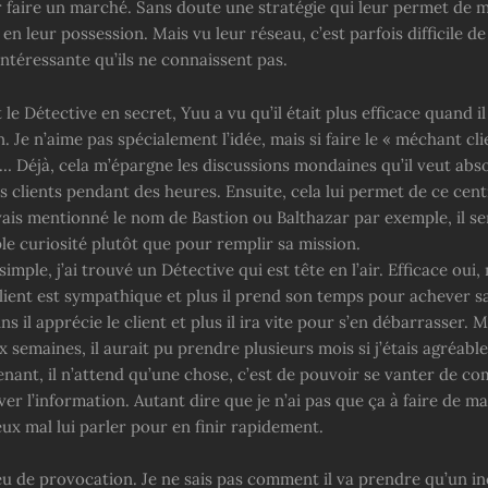
 faire un marché. Sans doute une stratégie qui leur permet de m
en leur possession. Mais vu leur réseau, c’est parfois difficile d
ntéressante qu’ils ne connaissent pas.
le Détective en secret, Yuu a vu qu’il était plus efficace quand il
. Je n’aime pas spécialement l’idée, mais si faire le « méchant cl
s… Déjà, cela m’épargne les discussions mondaines qu’il veut ab
s clients pendant des heures. Ensuite, cela lui permet de ce cen
’avais mentionné le nom de Bastion ou Balthazar par exemple, il ser
le curiosité plutôt que pour remplir sa mission.
simple, j’ai trouvé un Détective qui est tête en l’air. Efficace oui,
e client est sympathique et plus il prend son temps pour achever s
ins il apprécie le client et plus il ira vite pour s’en débarrasser. 
ux semaines, il aurait pu prendre plusieurs mois si j’étais agréable
ant, il n’attend qu’une chose, c’est de pouvoir se vanter de co
ver l’information. Autant dire que je n’ai pas que ça à faire de m
eux mal lui parler pour en finir rapidement.
peu de provocation. Je ne sais pas comment il va prendre qu’un i