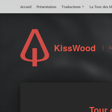
Accueil
Présentation
Traductions
La Tour des 
KissWood
E
Tour 