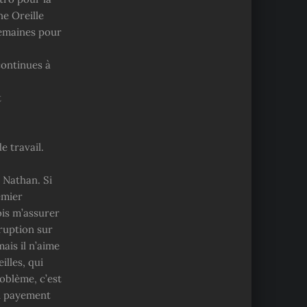
ne Oreille
semaines pour
continues à
t
e travail.
 Nathan. Si
emier
ois m’assurer
ruption sur
ais il n’aime
illes, qui
oblème, c’est
un payement