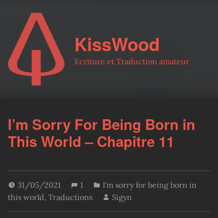
KissWood
Ecriture et Traduction amateur
I’m Sorry For Being Born in
This World – Chapitre 11
31/05/2021
1
I'm sorry for being born in
this world
,
Traductions
Sigyn