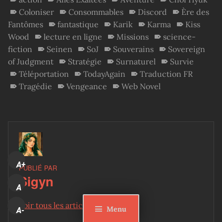
Coloniser
Consommables
Discord
Ère des
Fantômes
fantastique
Karik
Karma
Kiss
Wood
lecture en ligne
Missions
science-
fiction
Seinen
SoJ
Souverains
Sovereign
of Judgment
Stratégie
Surnaturel
Survie
Téléportation
TodayAgain
Traduction FR
Tragédie
Vengeance
Web Novel
A+
PUBLIÉ PAR
Sigyn
A
Voir tous les articles par Sigyn
Menu
A-