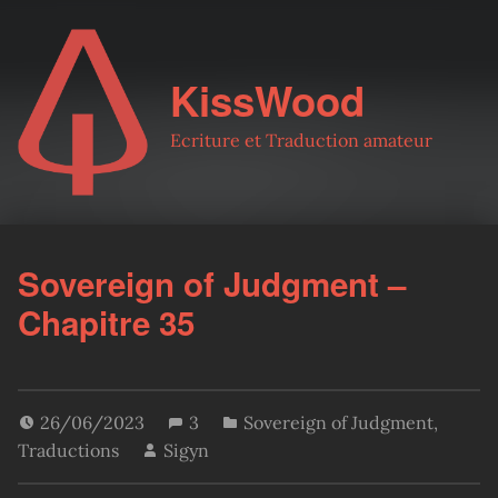
KissWood
Ecriture et Traduction amateur
Sovereign of Judgment –
Chapitre 35
26/06/2023
3
Sovereign of Judgment
,
Traductions
Sigyn