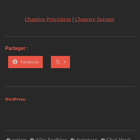
Chapitre Précédent
|
Chapitre Suivant
Partager :
Facebook
X
WordPress:
action
Ailes Exaltées
Aventure
Choi Hyuk