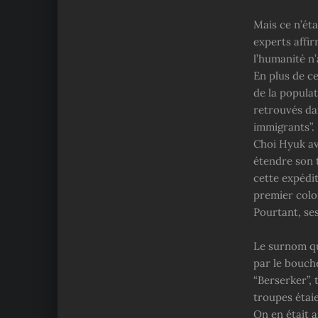
Mais ce n’éta
experts affir
l’humanité n’
En plus de c
de la populat
retrouvés dan
immigrants”.
Choi Hyuk ava
étendre son t
cette expédi
premier colon
Pourtant, ses
Le surnom qu’
par le bouch
“Berserker”,
troupes étaie
On en était 