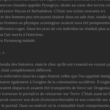
 sources chaudes appelée Pyungryu, située au cœur des terres co
il entre Macao et Barhaloleun. C’était une scène courante ici.
t des femmes peu attrayants étaient dans un sale état, tandis 
s femmes au physique avantageux avaient tous été pomponnés. 
fférentes cages. Dans les yeux de ces individus ne résidait plus a
us l’air morts à l’intérieur.
Ryu Hyunsung malade.
… »
ntendu des histoires, mais le choc qu’ils ont ressenti en voyant ç
 était complètement différent.
s enfermées dans les cages étaient celles que l’on appelait immi
aient également à l’origine de la colonisation accélérée. Il s’agis
avaient disparu et avaient été transportés de force sur Dragonia. 
 traverser le portail et de retourner sur Terre. C’était aussi un l
vait exercer son droit d’extraterritorialité et son contrôle sur 
 le portail. Dans un endroit où la criminalité était omniprésente