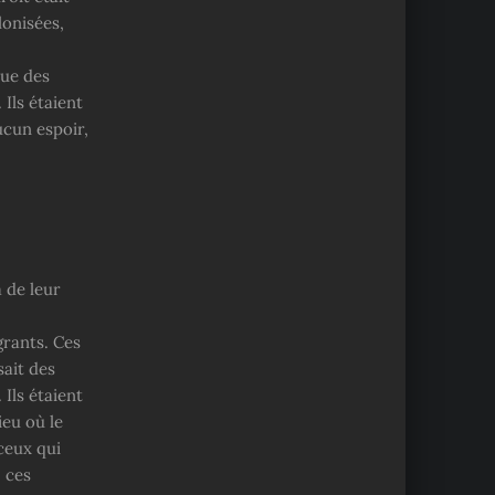
lonisées,
que des
Ils étaient
ucun espoir,
a de leur
grants. Ces
sait des
Ils étaient
ieu où le
ceux qui
, ces