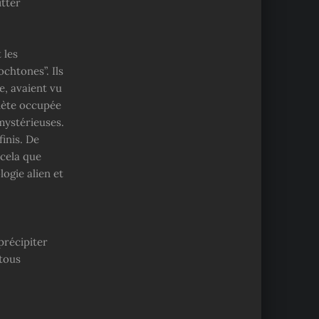
itter
 les
chtones”. Ils
ne, avaient vu
nète occupée
mystérieuses.
finis. De
cela que
ogie alien et
précipiter
 tous