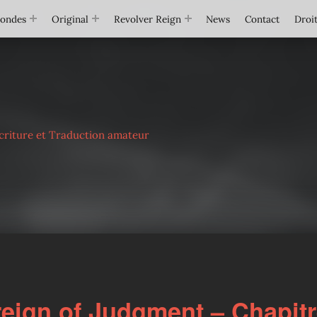
Mondes
Original
Revolver Reign
News
Contact
Droit
criture et Traduction amateur
eign of Judgment – Chapitr