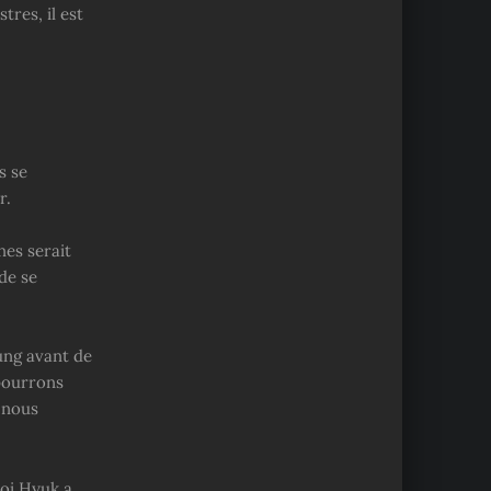
tres, il est
s se
r.
nes serait
de se
ung avant de
 pourrons
 nous
hoi Hyuk a