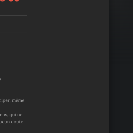
)
ticiper, même
ens, qui ne
aucun doute