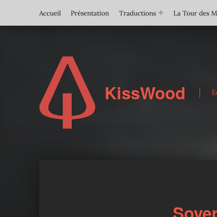
Accueil
Présentation
Traductions
La Tour des 
KissWood
E
Sover