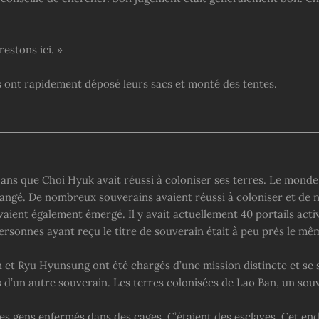
restons ici. »
s ont rapidement déposé leurs sacs et monté des tentes.
2 ans que Choi Hyuk avait réussi à coloniser ses terres. Le monde
ngé. De nombreux souverains avaient réussi à coloniser et de
aient également émergé. Il y avait actuellement 40 portails acti
rsonnes ayant reçu le titre de souverain était à peu près le mê
 et Ryu Hyunsung ont été chargés d’une mission distincte et se
s d’un autre souverain. Les terres colonisées de Lao Ban, un sou
des gens enfermés dans des cages. C’étaient des esclaves. Cet end