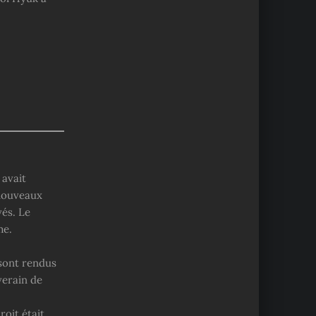
 avait
 nouveaux
vés. Le
me.
 sont rendus
verain de
roit était