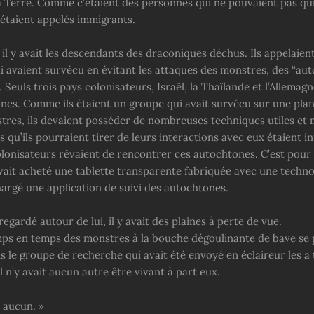
a Terre. Comme c’étaient des personnes qui ne pouvaient pas qu
 étaient appelés immigrants.
 il y avait les descendants des draconiques déchus. Ils appelaient
i avaient survécu en évitant les attaques des monstres, des “auto
. Seuls trois pays colonisateurs, Israël, la Thaïlande et l’Allemag
nes. Comme ils étaient un groupe qui avait survécu sur une pla
tres, ils devaient posséder de nombreuses techniques utiles et 
 qu’ils pourraient tirer de leurs interactions avec eux étaient in
onisateurs rêvaient de rencontrer ces autochtones. C’est pour 
vait acheté une tablette transparente fabriquée avec une technol
hargé une application de suivi des autochtones.
egardé autour de lui, il y avait des plaines à perte de vue.
emps en temps des monstres à la bouche dégoulinante de bave se 
s le groupe de recherche qui avait été envoyé en éclaireur les a
l n’y avait aucun autre être vivant à part eux.
s aucun. »