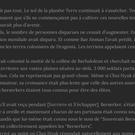
it pas tout. Le sol de la planète Terre continuait à s’assécher. To
maient que s’ils ne commençaient pas à cultiver ces nouvelles te
aurait plus d’avenir.
ela, le nombre de personnes disparues ne cessait d’augmenter. E
ion mondiale avait disparu. Et comme Bae Jinman l’avait prédit, i
s les terres colonisées de Dragonia. Les terriens appelaient ces
it colonisé la moitié de la colline de Barhaloleun et cherchait 
erritoire aux vastes plaines situées au-delà. 3 000 soldats parti
tion. Cela ne représentait pas grand-chose. Même si Choi Hyuk ét
isateur, sa croissance était plus lente que celle des autres souv
 berserkers étaient tous connus pour être des élites.
il avait reçu pendant [Survivre et S’échapper], Berserker, s’éta
e à oreille et maintenant chacun de ses partisans était connu so
 tandis que lui-même était connu sous le nom de “Souverain Berse
nt collectivement appelées les “Berserkers”.
arrivé au point où Choi Hyuk répondait naturellement aux noms 