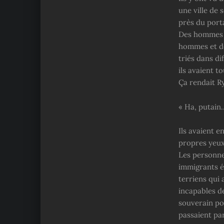
une ville de
près du porta
Des hommes e
hommes et de
triés dans di
ils avaient to
Ça rendait 
« Ha, putain
Ils avaient e
propres yeux
Les personne
immigrants ét
terriens qui 
incapables de
souverain pou
passaient par