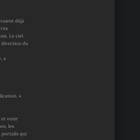
avaient déjà
rres
is. Le ciel
n direction du
, a
lication. »
s
 et venir
on, les
 portails qui