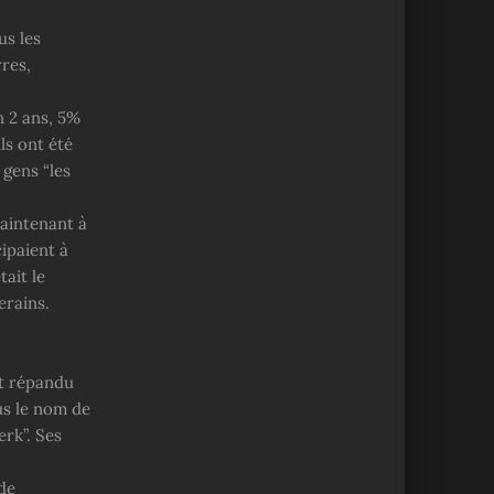
us les
rres,
n 2 ans, 5%
ls ont été
 gens “les
maintenant à
cipaient à
ait le
erains.
it répandu
us le nom de
rk”. Ses
de