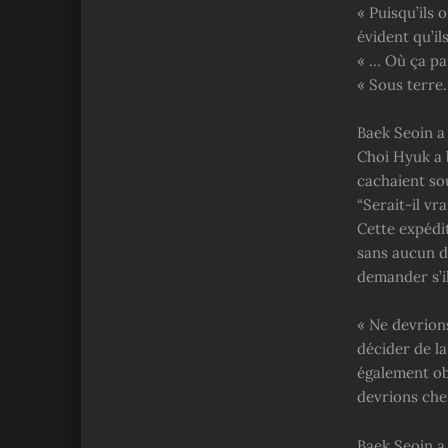
« Puisqu’ils 
évident qu’i
« … Où ça pa
« Sous terre.
Baek Seoin a
Choi Hyuk a b
cachaient sou
“Serait-il vr
Cette expédit
sans aucun d
demander s’il
« Ne devrion
décider de l
également ob
devrions che
Baek Seoin a