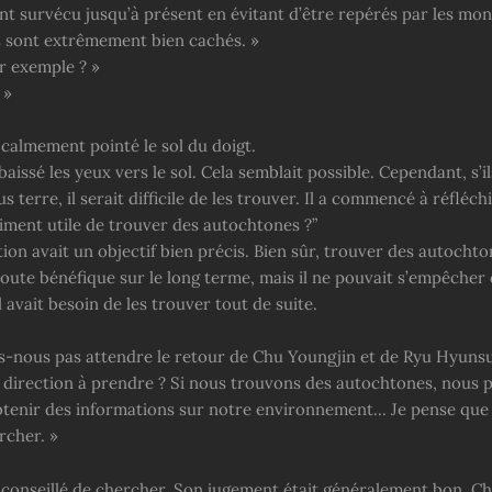
ont survécu jusqu’à présent en évitant d’être repérés par les mons
ls sont extrêmement bien cachés. »
r exemple ? »
 »
 calmement pointé le sol du doigt.
aissé les yeux vers le sol. Cela semblait possible. Cependant, s’il
s terre, il serait difficile de les trouver. Il a commencé à réfléchi
aiment utile de trouver des autochtones ?”
ion avait un objectif bien précis. Bien sûr, trouver des autochto
oute bénéfique sur le long terme, mais il ne pouvait s’empêcher 
 avait besoin de les trouver tout de suite.
s-nous pas attendre le retour de Chu Youngjin et de Ryu Hyuns
a direction à prendre ? Si nous trouvons des autochtones, nous
tenir des informations sur notre environnement… Je pense que
rcher. »
 conseillé de chercher. Son jugement était généralement bon. C