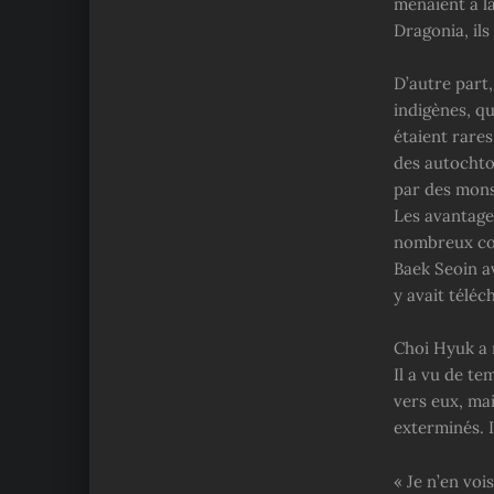
menaient à l
Dragonia, ils
D’autre part,
indigènes, qu
étaient rares
des autochto
par des mons
Les avantages
nombreux col
Baek Seoin a
y avait téléc
Choi Hyuk a r
Il a vu de t
vers eux, mai
exterminés. I
« Je n’en voi