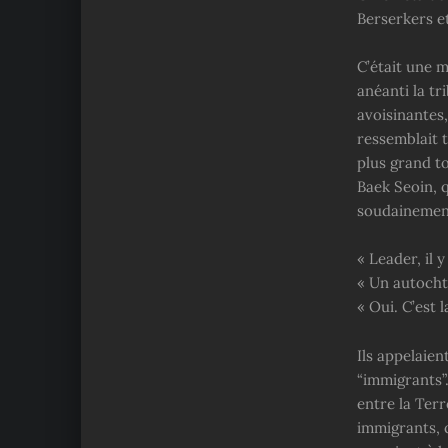
Berserkers e
C’était une m
anéanti la tr
avoisinantes,
ressemblait t
plus grand to
Baek Seoin, q
soudainement 
« Leader, il 
« Un autocht
« Oui. C’est 
Ils appelaien
“immigrants”
entre la Terr
immigrants, q