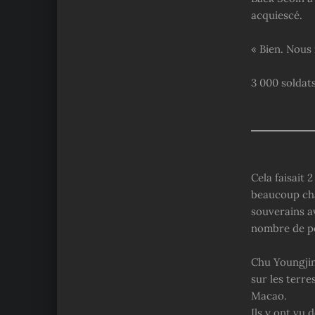
acquiescé.
« Bien. Nous 
3 000 soldat
Cela faisait 
beaucoup cha
souverains av
nombre de pe
Chu Youngjin
sur les terre
Macao.
Ils y ont vu 