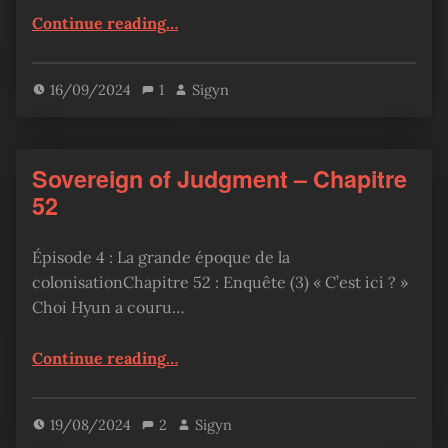
“Sovereign of Judgment – Chapitre 53”
Continue reading
…
16/09/2024
1
Sigyn
Sovereign of Judgment – Chapitre
52
Épisode 4 : La grande époque de la
colonisationChapitre 52 : Enquête (3) « C’est ici ? »
Choi Hyun a couru…
“Sovereign of Judgment – Chapitre 52”
Continue reading
…
19/08/2024
2
Sigyn