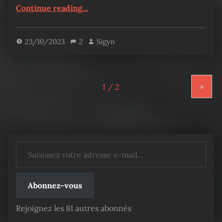
“Sovereign of Judgment – Chapitre 41”
Continue reading
…
23/10/2023
2
Sigyn
»
Saisissez votre adresse e-mail…
Abonnez-vous
Rejoignez les 81 autres abonnés