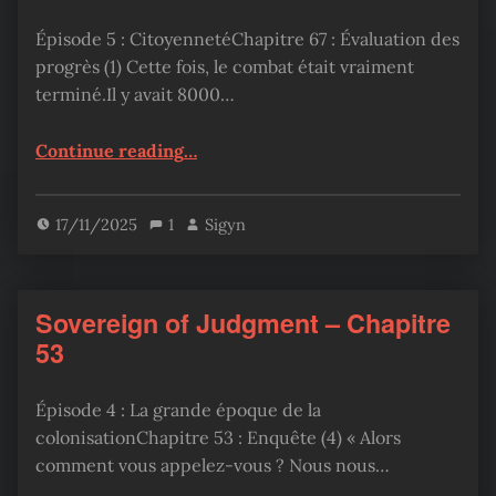
Épisode 5 : CitoyennetéChapitre 67 : Évaluation des
progrès (1) Cette fois, le combat était vraiment
terminé.Il y avait 8000…
“Sovereign of Judgment – Chapitre 67”
Continue reading
…
17/11/2025
1
Sigyn
Sovereign of Judgment – Chapitre
53
Épisode 4 : La grande époque de la
colonisationChapitre 53 : Enquête (4) « Alors
comment vous appelez-vous ? Nous nous…