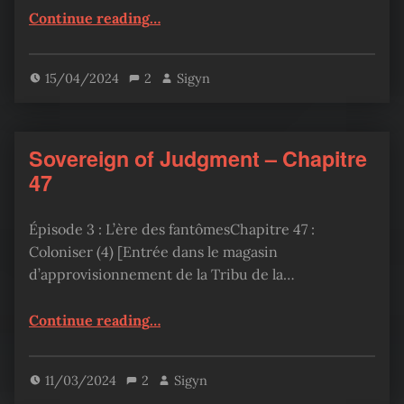
“Sovereign of Judgment – Chapitre 48”
Continue reading
…
15/04/2024
2
Sigyn
Sovereign of Judgment – Chapitre
47
Épisode 3 : L’ère des fantômesChapitre 47 :
Coloniser (4) [Entrée dans le magasin
d’approvisionnement de la Tribu de la…
“Sovereign of Judgment – Chapitre 47”
Continue reading
…
11/03/2024
2
Sigyn