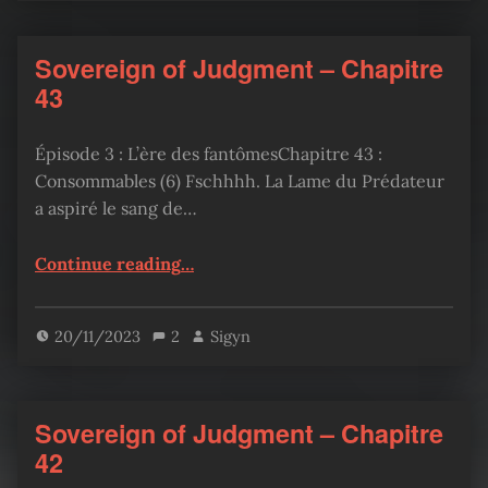
Sovereign of Judgment – Chapitre
43
Épisode 3 : L’ère des fantômesChapitre 43 :
Consommables (6) Fschhhh. La Lame du Prédateur
a aspiré le sang de…
“Sovereign of Judgment – Chapitre 43”
Continue reading
…
20/11/2023
2
Sigyn
Sovereign of Judgment – Chapitre
42