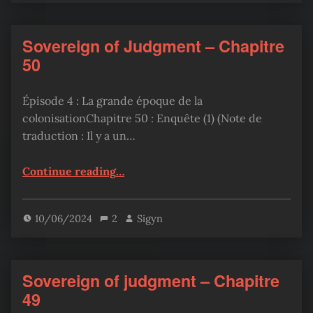
Sovereign of Judgment – Chapitre
50
Épisode 4 : La grande époque de la
colonisationChapitre 50 : Enquête (1) (Note de
traduction : Il y a un…
“Sovereign of Judgment – Chapitre 50”
Continue reading
…
10/06/2024
2
Sigyn
Sovereign of judgment – Chapitre
49